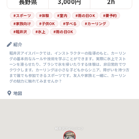
長野県
3,000円
2h
#
スポーツ
#
体験
#
室内
#
雨の日OK
#
要予約
#
家族向け
#
子供OK
#
学べる
#
カーリング
#
軽井沢
#
氷上
#
雨の日OK
紹介
軽井沢アイスパークでは、インストラクターの指導のもと、カーリン
グの基本的なルールや技術を学ぶことができます。実際に氷上でスト
ーンを滑らせたり、ブラシで氷を掃いたりする体験は、非日常的でワ
クワクします。カーリングは小さな子どもからシニア、障がいを持つ方
まで誰でも参加できるスポーツです。友人や家族と一緒に、カーリン
グの魅力に触れてみませんか？
地図
軽井沢アイスパーク