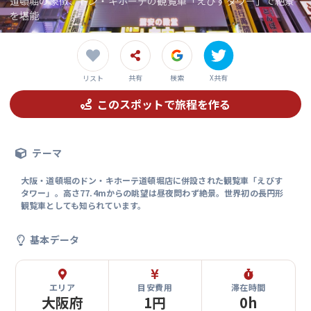
道頓堀の象徴、ドン・キホーテの観覧車「えびすタワー」で絶景
を堪能
共有
検索
X共有
リスト
このスポットで旅程を作る
テーマ
大阪・道頓堀のドン・キホーテ道頓堀店に併設された観覧車「えびす
タワー」。高さ77.4mからの眺望は昼夜問わず絶景。世界初の長円形
観覧車としても知られています。
基本データ
エリア
目安費用
滞在時間
大阪府
1円
0h