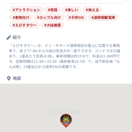
#
アトラクション
#
施設
#
楽しい
#
映える
#
家族向け
#
カップル向け
#
子供OK
#
道頓堀観覧車
#
えびすタワー
#
大阪絶景
紹介
「えびすタワー」は、ドン・キホーテ道頓堀店の屋上に位置する観覧
車で、高さ77.4mから大阪の街並みを一望できます。ゴンドラは32基
あり、1基あたり定員は4名。乗車時間は約15分で、料金は1,000円で
す。営業時間は11:00～22:00（最終乗車21:30）で、地下鉄各線「な
んば駅」14番出口から徒歩5分の距離です。
地図
道頓堀大観覧車 えびすタワー