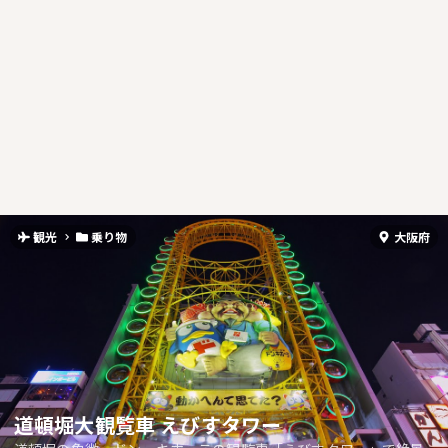
観光
乗り物
大阪府
道頓堀大観覧車 えびすタワー