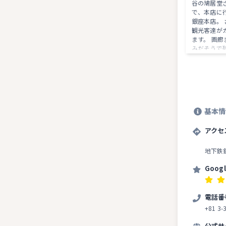
谷の鳩居堂
で、本店に行きま
銀座本店。
観光客達が
ます。 画廊までありますが、今はお休
みだそうで
基本情
アクセ
地下鉄
Goog
電話番
+81 3-
公式サ