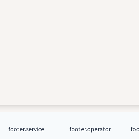
footer.service
footer.operator
foo