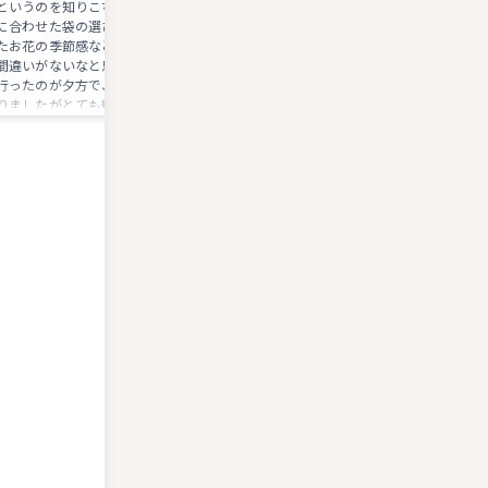
というのを知りこちらのお店へ。 金額
れる方がメインですが、外国の方の
に合わせた袋の選び方や、袋に描かれ
本土産購入目当で来られる方ももの
たお花の季節感なども教えていただき
ごく多い様です。 墨の種類や和紙な
間違いがないなと思いました！ お店に
ど、本物の品々は見てるだけでも落
行ったのが夕方で、後日受け取りにな
着きますね。 お香関係も豊富で、オリ
りましたがとても綺麗な字で手書きし
ジナルの線香などが取り揃えられて
ていただきました。 ありがとうござい
り、普段使いで愛用しております。
ます。