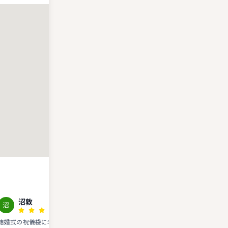
沼敦
Yusuke Hanai
沼
YH
結婚式の祝儀袋に名前を入れてくれる
書道を嗜む方や冠婚葬祭の贈答で来