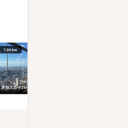
7.04 km
3.02 km
渋谷スカイ(SHIBUYA SKY)
寿司大(豊洲市場)