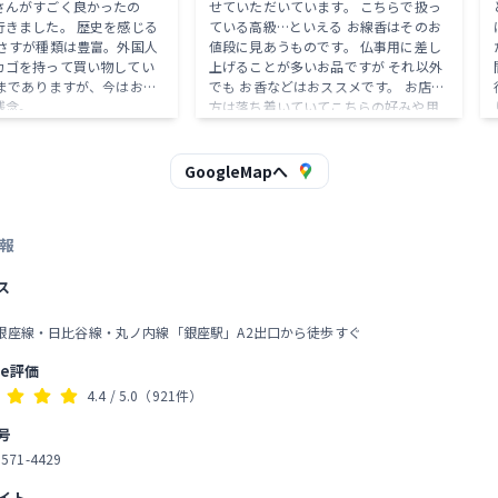
さんがすごく良かったの
せていただいています。 こちらで扱っ
した。 歴史を感じる
ている高級…といえる お線香はそのお
 さすが種類は豊富。外国人
値段に見あうものです。 仏事用に差し
カゴを持って買い物してい
上げることが多いお品ですが それ以外
でも お香などはおススメです。 お店の
残念。
方は落ち着いていてこちらの好みや用
途にに見合ったお品を進めてください
ます。 2024/12追記 ここ数年、海外の
方も多くて 1階の店内はとてもこんで
GoogleMapへ
いますので 店舗外、右側にあるエレベ
ーターで そのまま2階へ上がるように
しています。 今回は煙の少ないお線香
報
を購入しました "清靄 せいあい" 香りは
白檀…とありました。 本当に煙が少な
ス
いです！ でも…香りも少なめかも…
銀座線・日比谷線・丸ノ内線「銀座駅」A2出口から徒歩すぐ
le評価
4.4
/ 5.0
（921件）
号
3571-4429
イト