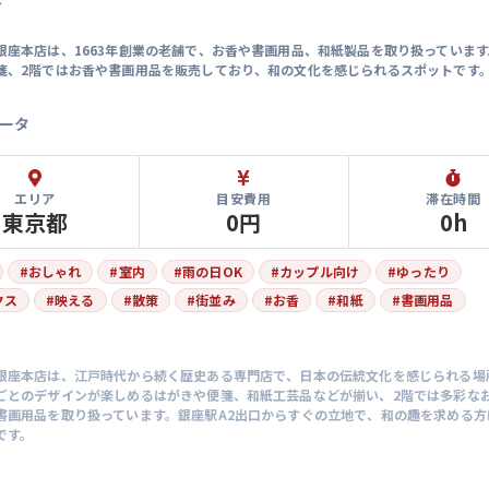
マ
銀座本店は、1663年創業の老舗で、お香や書画用品、和紙製品を取り扱っています
箋、2階ではお香や書画用品を販売しており、和の文化を感じられるスポットです
ータ
エリア
目安費用
滞在時間
東京都
0円
0h
#
おしゃれ
#
室内
#
雨の日OK
#
カップル向け
#
ゆったり
クス
#
映える
#
散策
#
街並み
#
お香
#
和紙
#
書画用品
銀座本店は、江戸時代から続く歴史ある専門店で、日本の伝統文化を感じられる場
ごとのデザインが楽しめるはがきや便箋、和紙工芸品などが揃い、2階では多彩な
書画用品を取り扱っています。銀座駅A2出口からすぐの立地で、和の趣を求める方
です。