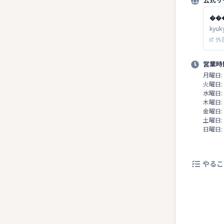
��
kyuk
外
営業時
月曜日:
火曜日:
水曜日:
木曜日:
金曜日:
土曜日:
日曜日:
やるこ