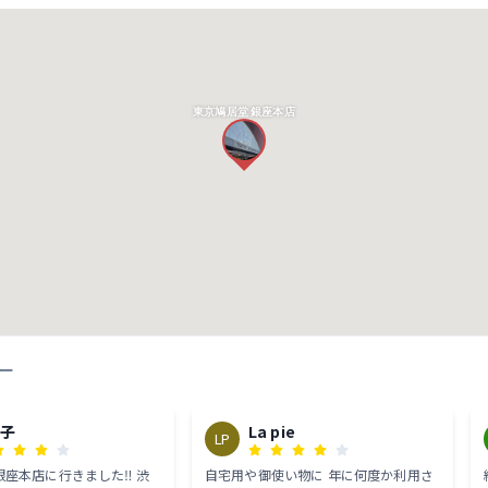
東京鳩居堂 銀座本店
ー
ー子
La pie
LP
座本店に行きました‼️ 渋
自宅用や御使い物に 年に何度か利用さ