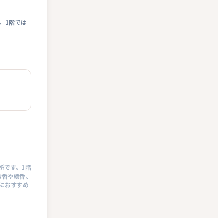
。1階では
。
所です。1階
お香や線香、
におすすめ