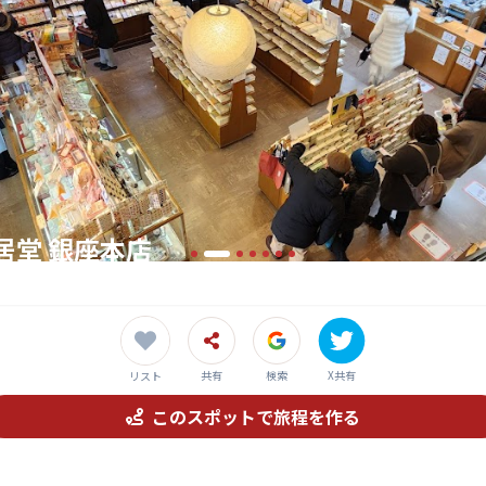
居堂 銀座本店
と和紙の伝統を体感できる老舗専門店
共有
検索
X共有
リスト
このスポットで旅程を作る