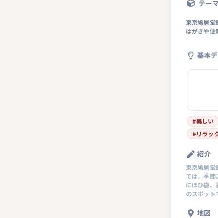
テー
東京鳩居堂
はがきや便
基本デ
#
美しい
#
リラッ
紹介
東京鳩居堂
では、季節
にほひ袋、
のスポット
地図