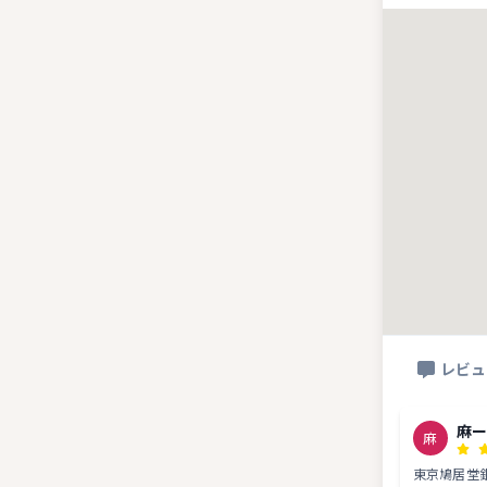
レビュ
麻
麻
東京鳩居堂銀