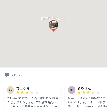
釜田醸造所 みそ·しょうゆ蔵
レビュー
ひよくま
めりさん
ひ
め
令和6年7月時点。 人吉では有名な 醸造
見学コースのあと熱いお茶と
所(じょうぞうしょ)。 無料駐車場向か
いただけます。フリーズドラ
いにあり。 工場見学もでき試食も でき
購入。丸大豆で仕込んだ醤油