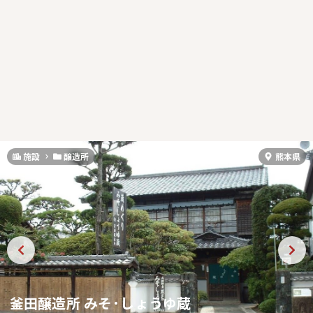
施設
醸造所
熊本県
釜田醸造所 みそ·しょうゆ蔵