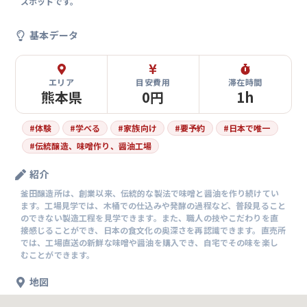
スポットです。
基本データ
エリア
目安費用
滞在時間
熊本県
0円
1h
#
体験
#
学べる
#
家族向け
#
要予約
#
日本で唯一
#
伝統醸造、味噌作り、醤油工場
紹介
釜田醸造所は、創業以来、伝統的な製法で味噌と醤油を作り続けてい
ます。工場見学では、木桶での仕込みや発酵の過程など、普段見ること
のできない製造工程を見学できます。また、職人の技やこだわりを直
接感じることができ、日本の食文化の奥深さを再認識できます。直売所
では、工場直送の新鮮な味噌や醤油を購入でき、自宅でその味を楽し
むことができます。
地図