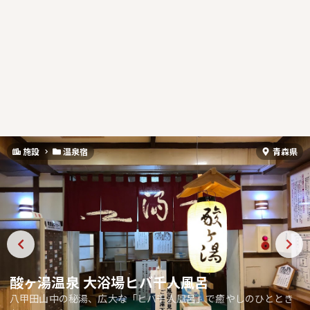
施設
温泉宿
青森県
酸ヶ湯温泉 大浴場ヒバ千人風呂
八甲田山中の秘湯、広大な「ヒバ千人風呂」で癒やしのひととき