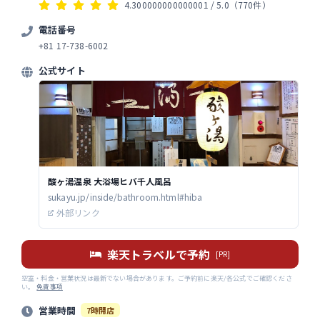
4.300000000000001
/ 5.0
（770件）
ースもあり、施設的には結構
ていると思います。 ぜひ、また、足を
電話番号
運んでみたいと思います！
+81 17-738-6002
（20241115）
公式サイト
酸ヶ湯温泉 大浴場ヒバ千人風呂
sukayu.jp/inside/bathroom.html#hiba
外部リンク
楽天トラベルで予約
[PR]
空室・料金・営業状況は最新でない場合があります。ご予約前に楽天/各公式でご確認くださ
い。
免責事項
営業時間
7時開店