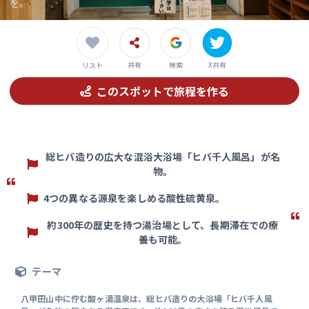
を。
共有
検索
X共有
リスト
このスポットで旅程を作る
総ヒバ造りの広大な混浴大浴場「ヒバ千人風呂」が名
物。
4つの異なる源泉を楽しめる酸性硫黄泉。
約300年の歴史を持つ湯治場として、長期滞在での療
養も可能。
テーマ
八甲田山中に佇む酸ヶ湯温泉は、総ヒバ造りの大浴場「ヒバ千人風