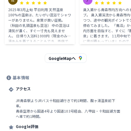
活レポ
2025年3月上旬 平日利用 天然温泉
奥入瀬から青森市内方向への
100%の温泉は、たいがい混浴でシャワ
ブ。 奥入瀬渓流から青森市内
ーがありません。泉質が良い証拠。
つつ、途中の観光ポイントで
（秋田の乳頭温泉も混浴） 中の混浴は
停めてみました。 「蔦沼」から青森市
湯気が濃く、すぐ一寸先も見えませ
内方面を目指すと、すぐに「
ん。 日帰り入浴料1000円（現金のみ）
泉」に着きます。 11月中旬
湯あみを着て入ることもでき、売店で
に雪が積もっていましたので
500円でレンタル してくれます（売店
大変なんだろうと思います。 数年前に
はカードも使えます）。 湯あみは黒色
行った際には、妻が「混浴は
で透けません。 青森駅からJRバスで行
言い出し、入浴出来ませんで
GoogleMapへ
きました。（片道1570円Suica利用で
回は、そのリベンジ！ 日帰り
きます。） キュンパス期間中だったか
¥1,000で持ち帰れる手ぬぐ
らか、往復とも補助席を使用するほど
タオルレンタルと、有名な温
基本情報
大盛況でした。 バスは予約を受け付け
はコスパ高いです。 ヒバ千人風呂（こ
ていないので、もし満席で乗れなかっ
この名物で男女混浴の総青森
た場合は次の便（翌日）と思うとかな
アクセス
の大浴場、酸ヶ湯自身は混浴
り勇気がいります。
存を守ろうとしているそうで
かなか風情あり。 石鹸、シャ
JR青森駅よりJRバス十和田湖行きで約1時間、酸ヶ湯温泉前下
禁止ですので、その分、ゆっ
車。
かりました。 また、男女別に温泉「玉
青森空港から国道4号より国道103号経由、八甲田・十和田湖方面
の湯」もあります。 男湯は、
へ車で約1時間。
に比べると少々、小ぶりです
らには、ボディソープ、シャ
Google評価
備え付けがあります。 また、休憩スペ