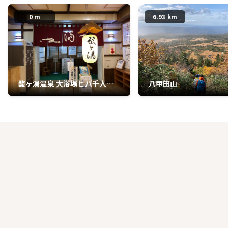
0 m
6.93 km
酸ヶ湯温泉 大浴場ヒバ千人風
八甲田山
呂