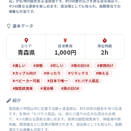
呂」が名物の歴史ある温泉宿です。約160畳の広さを誇る混浴風呂で、
4つの異なる源泉を楽しめます。湯治場としても知られ、長期滞在での
療養も可能です。
基本データ
エリア
目安費用
滞在時間
青森県
1,000円
2h
#
美しい
#
体験
#
珍しい
#
雨の日OK
#
家族向け
#
カップル向け
#
ゆったり
#
リラックス
#
映える
#
ベビーカー可能
#
日本で唯一
#
ヒバ千人風呂
#
酸性硫黄泉
#
湯治場
#
雨の日OK
紹介
青森県八甲田山中に位置する酸ヶ湯温泉は、約300年の歴史を持つ名湯
です。名物の「ヒバ千人風呂」は、総ヒバ造りの広大な混浴大浴場
で、4つの異なる源泉を楽しめます。泉質は酸性硫黄泉で、神経痛や筋
肉痛、関節痛などに効果が期待されます。湯治場としても知られ、長期
滞在での療養も可能です。