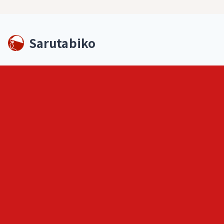
Sarutabiko
©
2026
Sarutabiko. All rights reserved
footer.service
Overview
Features
Blog
Loki
ヒトメモ（人記録）