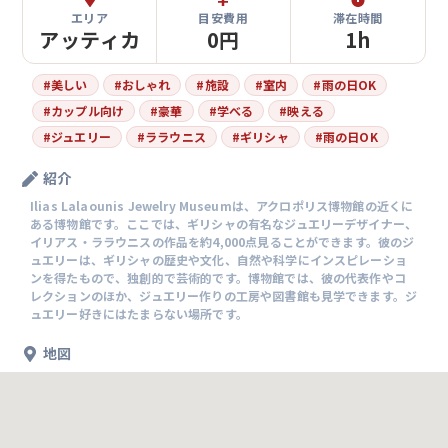
エリア
目安費用
滞在時間
アッティカ
0円
1h
#
美しい
#
おしゃれ
#
施設
#
室内
#
雨の日OK
#
カップル向け
#
豪華
#
学べる
#
映える
#
ジュエリー
#
ララウニス
#
ギリシャ
#
雨の日OK
紹介
Ilias Lalaounis Jewelry Museumは、アクロポリス博物館の近くに
ある博物館です。ここでは、ギリシャの有名なジュエリーデザイナー、
イリアス・ララウニスの作品を約4,000点見ることができます。彼のジ
ュエリーは、ギリシャの歴史や文化、自然や科学にインスピレーショ
ンを得たもので、独創的で芸術的です。博物館では、彼の代表作やコ
レクションのほか、ジュエリー作りの工房や図書館も見学できます。ジ
ュエリー好きにはたまらない場所です。
地図