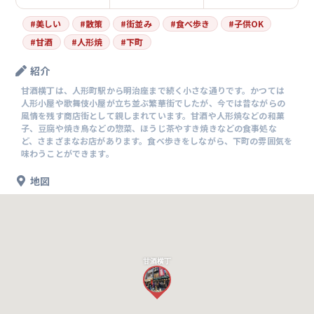
#
美しい
#
散策
#
街並み
#
食べ歩き
#
子供OK
#
甘酒
#
人形焼
#
下町
紹介
甘酒横丁は、人形町駅から明治座まで続く小さな通りです。かつては
人形小屋や歌舞伎小屋が立ち並ぶ繁華街でしたが、今では昔ながらの
風情を残す商店街として親しまれています。甘酒や人形焼などの和菓
子、豆腐や焼き鳥などの惣菜、ほうじ茶やすき焼きなどの食事処な
ど、さまざまなお店があります。食べ歩きをしながら、下町の雰囲気を
味わうことができます。
地図
甘酒横丁