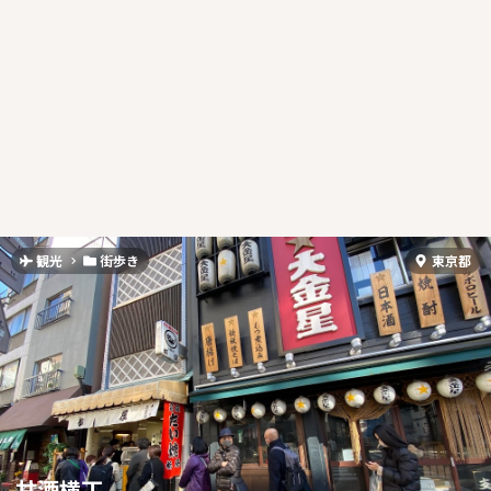
観光
街歩き
東京都
甘酒横丁