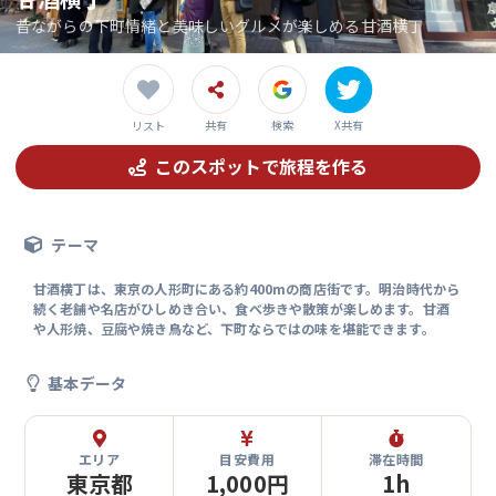
昔ながらの下町情緒と美味しいグルメが楽しめる甘酒横丁
共有
検索
X共有
リスト
このスポットで旅程を作る
テーマ
甘酒横丁は、東京の人形町にある約400mの商店街です。明治時代から
続く老舗や名店がひしめき合い、食べ歩きや散策が楽しめます。甘酒
や人形焼、豆腐や焼き鳥など、下町ならではの味を堪能できます。
基本データ
エリア
目安費用
滞在時間
東京都
1,000円
1h