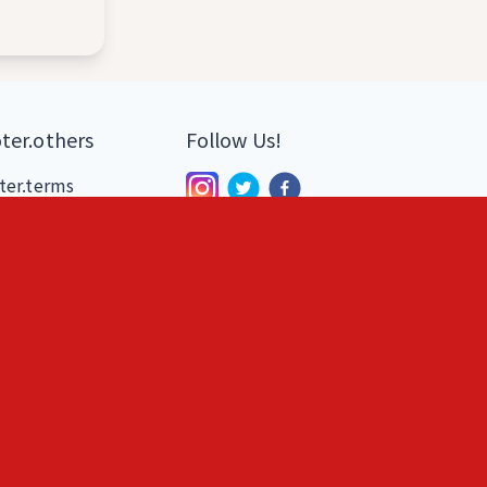
ter.others
Follow Us!
ter.terms
ter.privacy
ter.tokushoho
ter.disclaimer
日本語
English
記録アプリ
んでもモノアプリ
AIカメラ egen
NS詐欺見破りアプリ
KUNASIM