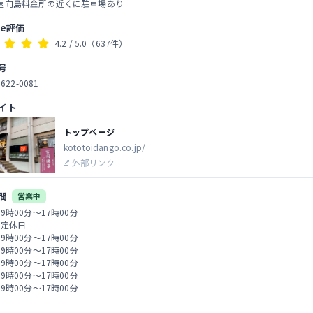
速向島料金所の近くに駐車場あり
le評価
4.2
/ 5.0
（637件）
号
3622-0081
イト
トップページ
kototoidango.co.jp/
外部リンク
間
営業中
 9時00分～17時00分
 定休日
 9時00分～17時00分
 9時00分～17時00分
 9時00分～17時00分
 9時00分～17時00分
 9時00分～17時00分