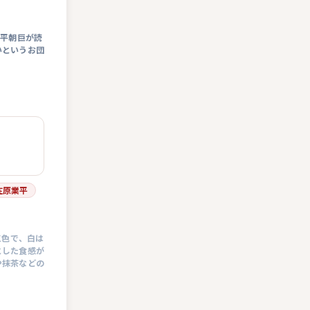
業平朝巨が読
いというお団
在原業平
三色で、白は
とした食感が
や抹茶などの