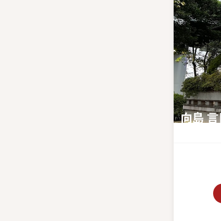
向島 
江戸時代か