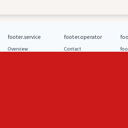
footer.service
footer.operator
foo
Overview
Contact
foo
Features
foo
Blog
foo
Loki
foo
ヒトメモ（人記録）
人
フェルミ推定問題練習
な
AIと作る問題集
即席
S
SU