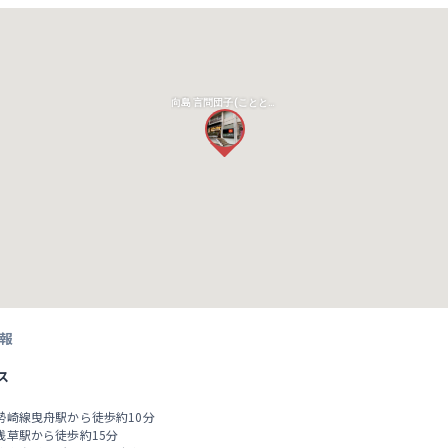
向島 言問団子(ことといだんご)
報
ス
勢崎線曳舟駅から徒歩約10分
浅草駅から徒歩約15分