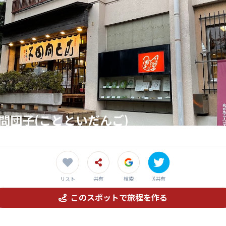
言問団子(ことといだんご)
ら続く伝統の団子、言問団子で甘味を楽しもう！
共有
検索
X共有
リスト
このスポットで旅程を作る