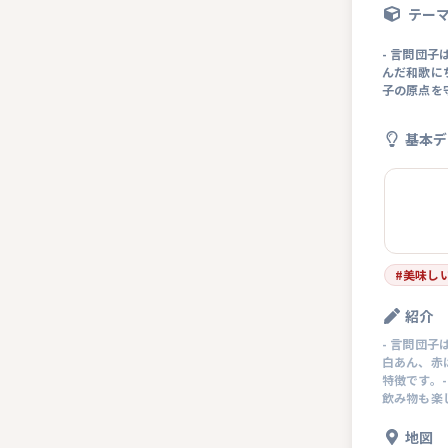
テー
- 言問団
んだ和歌に
子の原点を
基本デ
#
美味し
紹介
- 言問団
白あん、赤
特徴です。
飲み物も楽
地図