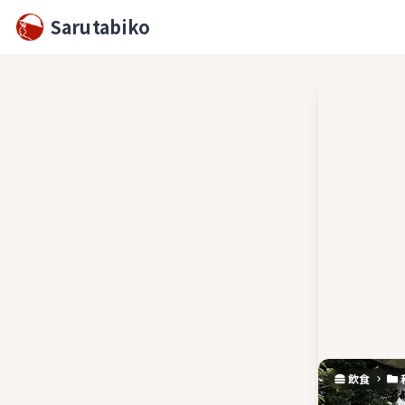
Sarutabiko
飲食