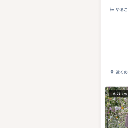
やるこ
近くの
6.27 km