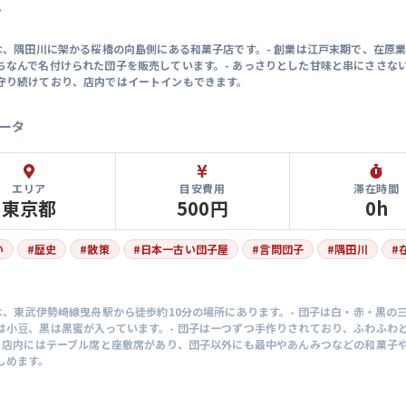
マ
子は、隅田川に架かる桜橋の向島側にある和菓子店です。- 創業は江戸末期で、在原
ちなんで名付けられた団子を販売しています。- あっさりとした甘味と串にささな
守り続けており、店内ではイートインもできます。
ータ
エリア
目安費用
滞在時間
東京都
500円
0h
い
#
歴史
#
散策
#
日本一古い団子屋
#
言問団子
#
隅田川
#
子は、東武伊勢崎線曳舟駅から徒歩約10分の場所にあります。- 団子は白・赤・黒の
は小豆、黒は黒蜜が入っています。- 団子は一つずつ手作りされており、ふわふわ
- 店内にはテーブル席と座敷席があり、団子以外にも最中やあんみつなどの和菓子
しめます。