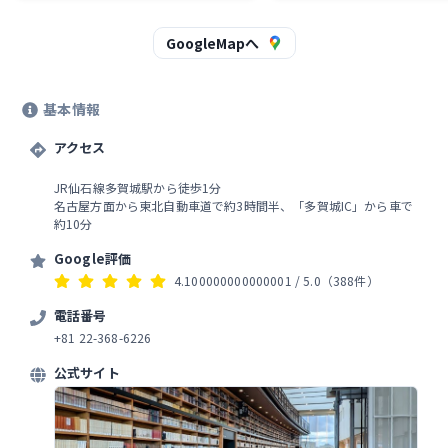
違いない。
上手く伝えられないけど、元
ました！賑やかって良いです
には静かに過ごしたい時もあ
GoogleMapへ
😁 ちなみにトイレは、いつ
綺麗です✨
基本情報
アクセス
JR仙石線多賀城駅から徒歩1分
名古屋方面から東北自動車道で約3時間半、「多賀城IC」から車で
約10分
Google評価
4.100000000000001
/ 5.0
（388件）
電話番号
+81 22-368-6226
公式サイト