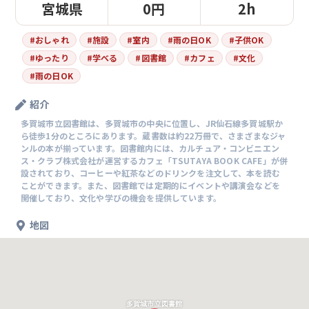
宮城県
0円
2h
#
おしゃれ
#
施設
#
室内
#
雨の日OK
#
子供OK
#
ゆったり
#
学べる
#
図書館
#
カフェ
#
文化
#
雨の日OK
紹介
多賀城市立図書館は、多賀城市の中央に位置し、JR仙石線多賀城駅か
ら徒歩1分のところにあります。蔵書数は約22万冊で、さまざまなジャ
ンルの本が揃っています。図書館内には、カルチュア・コンビニエン
ス・クラブ株式会社が運営するカフェ「TSUTAYA BOOK CAFE」が併
設されており、コーヒーや紅茶などのドリンクを注文して、本を読む
ことができます。また、図書館では定期的にイベントや講演会などを
開催しており、文化や学びの機会を提供しています。
地図
多賀城市立図書館