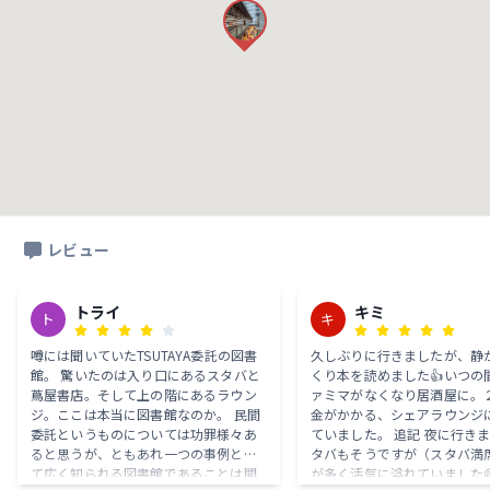
レビュー
トライ
キミ
ト
キ
噂には聞いていたTSUTAYA委託の図書
久しぶりに行きましたが、静
館。 驚いたのは入り口にあるスタバと
くり本を読めました👍いつの
蔦屋書店。そして上の階にあるラウン
ァミマがなくなり居酒屋に。
ジ。ここは本当に図書館なのか。 民間
金がかかる、シェアラウンジ
委託というものについては功罪様々あ
ていました。 追記 夜に行き
ると思うが、ともあれ一つの事例とし
タバもそうですが（スタバ満
て広く知られる図書館であることは間
が多く活気に溢れていました