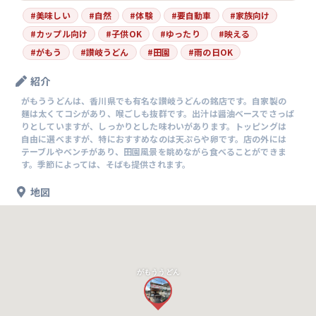
#
美味しい
#
自然
#
体験
#
要自動車
#
家族向け
#
カップル向け
#
子供OK
#
ゆったり
#
映える
#
がもう
#
讃岐うどん
#
田園
#
雨の日OK
紹介
がもううどんは、香川県でも有名な讃岐うどんの銘店です。自家製の
麺は太くてコシがあり、喉ごしも抜群です。出汁は醤油ベースでさっぱ
りとしていますが、しっかりとした味わいがあります。トッピングは
自由に選べますが、特におすすめなのは天ぷらや卵です。店の外には
テーブルやベンチがあり、田園風景を眺めながら食べることができま
す。季節によっては、そばも提供されます。
地図
がもううどん