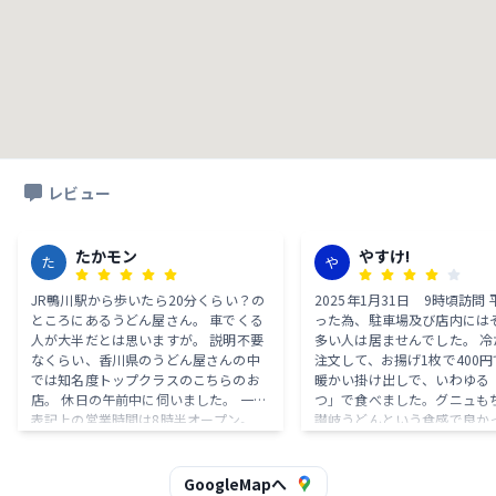
レビュー
たかモン
やすけ!
た
や
JR鴨川駅から歩いたら20分くらい？の
2025年1月31日 9時頃訪問
ところにあるうどん屋さん。 車でくる
った為、駐車場及び店内には
人が大半だとは思いますが。 説明不要
多い人は居ませんでした。 冷
なくらい、香川県のうどん屋さんの中
注文して、お揚げ1枚で400
では知名度トップクラスのこちらのお
暖かい掛け出しで、いわゆる
店。 休日の午前中に伺いました。 一応
つ」で食べました。グニュも
表記上の営業時間は8時半オープン。
讃岐うどんという食感で良か
ちょっと前後したりするのかもしれな
す。 県外の讃岐風うどんを食
いけど、我々が8時20分くらいについた
は、イメージが違うと思いま
らもう食べてる人いました。 外でうど
味しいおうどんでした。
GoogleMapへ