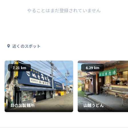
やることはまだ登録されていません
近くのスポット
7.21 km
6.29 km
日の出製麺所
山越うどん