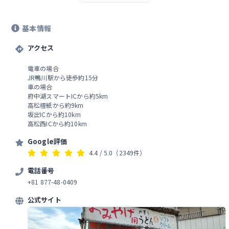
ん食べてる人たち見たら須崎食料品店
を思い出しますね． 住宅地のなかにあ
る行列。 でも並びは意外とそこまで
基本情報
で、30分も並んでないと思います。 順
番が来たらうどん1玉2玉3玉のいずれ
かと、温冷のどちらかを告げてうどん
アクセス
をもらいます。 あとは出汁をかけてト
ッピング乗せてお金払ってどっかで食
電車の場合
べます。 外にも席ある。 大きな揚げが
JR鴨川駅から徒歩約15分
食べたくてでも甘い汁が出汁に入って
車の場合
しまったら邪魔するんじゃないかとい
府中湖スマートICから約5km
う葛藤で悩みに悩んで10分くらい頭抱
高松檀紙から約9km
えて叫び続けた結果、入れました。 お
坂出ICから約10km
友達のピュアな出汁も飲んだ。 なんか
高松西ICから約10km
変な言い方になってしまったけどうど
んの話です。 ちょいもちこしありうど
Google評価
んと優しい出汁でシンプル美味しい！
4.4
/ 5.0
（2349件）
色んな意味で香川に来たなぁと思わせ
てくれるお店ですね． 麺食い地蔵も穏
電話番号
やかな顔。
+81 877-48-0409
公式サイト