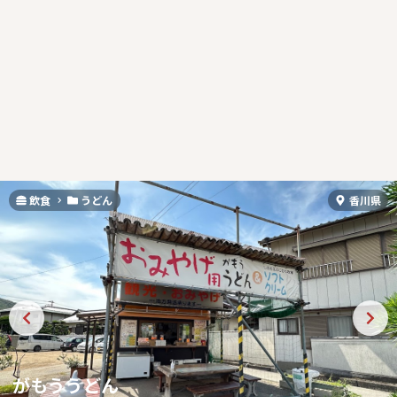
飲食
うどん
香川県
がもううどん