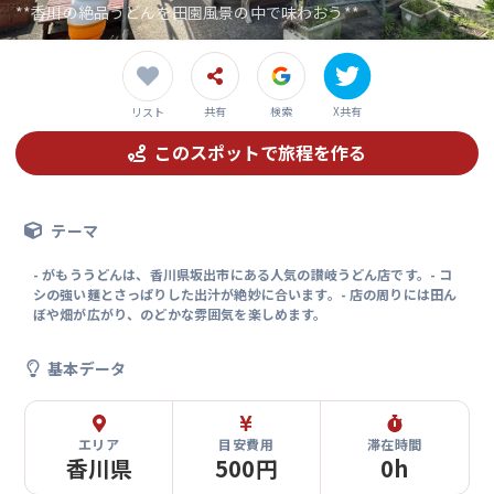
**香川の絶品うどんを田園風景の中で味わおう**
共有
検索
X共有
リスト
このスポットで旅程を作る
テーマ
- がもううどんは、香川県坂出市にある人気の讃岐うどん店です。- コ
シの強い麺とさっぱりした出汁が絶妙に合います。- 店の周りには田ん
ぼや畑が広がり、のどかな雰囲気を楽しめます。
基本データ
エリア
目安費用
滞在時間
香川県
500円
0h