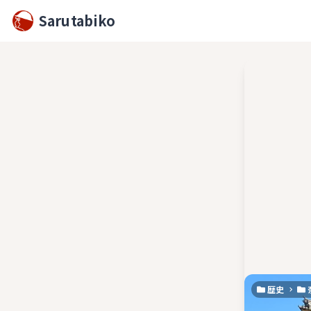
Sarutabiko
歴史