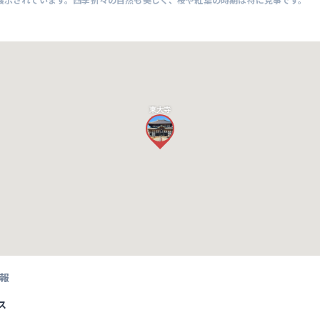
東大寺
報
ス