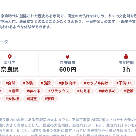
マ
は、奈良時代に創建された歴史ある寺院で、国宝の大仏様をはじめ、多くの文化財を
仏殿や南大門、法華堂などの見どころがたくさんあり、一日中楽しめます。- 歴史や
洗われるような体験ができます。
ータ
エリア
目安費用
滞在時間
奈良県
600円
3h
#
自然
#
体験
#
施設
#
家族向け
#
カップル向け
#
子供OK
り
#
豪華
#
学べる
#
リラックス
#
映える
#
歩き多め
#
散策
#
大仏様
#
国宝
#
奈良
奈良市の中心部にある華厳宗の大本山です。平城京遷都の際に建立された七大寺の
展に大きく貢献しました。国宝の大仏様は、高さ約15メートル、重さ約121トンも
放ちます。他にも、国宝や重要文化財に指定されている建造物や仏像が多数あり、
展示されています。四季折々の自然も美しく、桜や紅葉の時期は特に見事です。