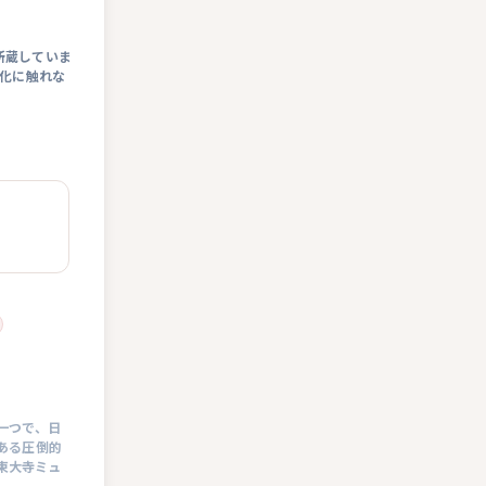
所蔵していま
文化に触れな
一つで、日
ある圧倒的
東大寺ミュ