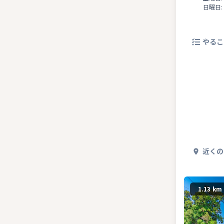
日曜日:
やるこ
近くの
1.13 km