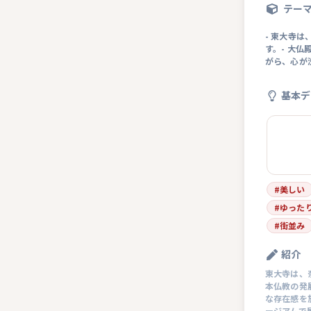
テー
- 東大寺
す。- 大
がら、心が
基本デ
#
美しい
#
ゆった
#
街並み
紹介
東大寺は、
本仏教の発
な存在感を
ージアムで