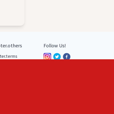
ter.others
Follow Us!
ter.terms
ter.privacy
ter.tokushoho
ter.disclaimer
日本語
English
記録アプリ
んでもモノアプリ
AIカメラ egen
NS詐欺見破りアプリ