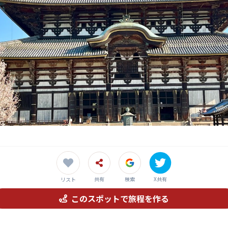
ボル！国宝の大仏様に会いに行こう！
共有
検索
X共有
リスト
このスポットで旅程を作る