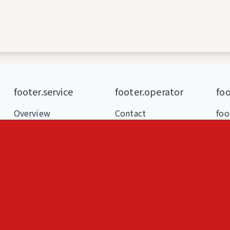
footer.service
footer.operator
foo
Overview
Contact
foo
Features
foo
Blog
foo
Loki
foo
ヒトメモ（人記録）
人
フェルミ推定問題練習
な
AIと作る問題集
即席
S