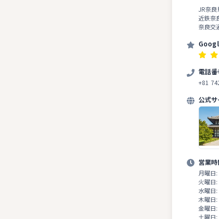
JR奈
近鉄奈
奈良交
Goog
電話番
+81 74
公式サ
営業時
月曜日:
火曜日:
水曜日:
木曜日:
金曜日:
土曜日: