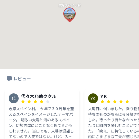
志摩スペイン村
レビュー
代々木乃助ククル
Y K
代
YK
志摩スペイン村。 今年で３０周年を迎
大晦日に伺いました。乗り物も
えるスペインをイメージしたテーマパ
待ちのものがちらほら分散さ
ーク。 明るい太陽と海のあるスペイ
した。待ったり待たなかった
ン。伊勢志摩にどことなく似てるかも
たりと園内を楽しむことがで
しれません。 当日でも、入場は混雑し
た。「映え」に特化している
てないので大変ではない。けど、入園
内にさまざまな工夫が感じられ