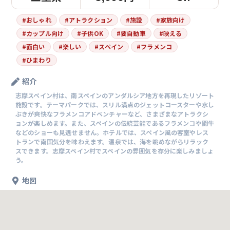
#
おしゃれ
#
アトラクション
#
施設
#
家族向け
#
カップル向け
#
子供OK
#
要自動車
#
映える
#
面白い
#
楽しい
#
スペイン
#
フラメンコ
#
ひまわり
紹介
志摩スペイン村は、南スペインのアンダルシア地方を再現したリゾート
施設です。テーマパークでは、スリル満点のジェットコースターや水し
ぶきが爽快なフラメンコアドベンチャーなど、さまざまなアトラクシ
ョンが楽しめます。また、スペインの伝統芸能であるフラメンコや闘牛
などのショーも見逃せません。ホテルでは、スペイン風の客室やレス
トランで南国気分を味わえます。温泉では、海を眺めながらリラック
スできます。志摩スペイン村でスペインの雰囲気を存分に楽しみましょ
う。
地図