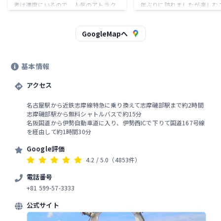
者は適度にいるので、人気のアトラク
年ぶりに訪れましたが楽しむ
ションは長めに行列ができるので待ち
きました。奥まで進んだメイ
ます。 環境にかなり配慮している施設
は、QRコードを読み取ると
なのはびっくり。 思った以上に自然と
影機能が設置されており、驚
GoogleMapへ
共生できるテーマパークになってい
た！ピレネーはやはりさすが
る。
ル！アルカサルの城のアトラ
では、子ども向け？シューテ
基本情報
ームとは思えないほどの奥深
てしまい、高得点を狙いたい
アクセス
周回してしまいました。周回
ラクションを楽しめるのもス
ならではかなと思いました。
名古屋駅から近鉄志摩線特急に乗り換えて志摩磯部駅まで約2時間
は中がもちもちで、どのテー
志摩磯部駅から無料シャトルバスで約15分
よりも美味しいと感じました
名阪国道から伊勢自動車道に入り、伊勢西ICで下りて国道167号線
スぬいぐるみまで購入してし
を経由して約1時間30分
た。大変楽しいスペイン村で
スメです。
Google評価
4.2
/ 5.0
（4853件）
電話番号
+81 599-57-3333
公式サイト