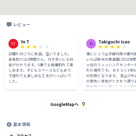
レビュー
Yo T
Takiguchi Isao
YT
TI
日曜9:30ごろに来店。空いてました。
僕にとって山手線内側の都内
金魚釣りは1時間から。付き添いにも料
いえば麻布の衆楽園(2018年
金がかかります。5歳でも結構釣れて楽
ヶ谷のフィッシングセンター
しめます。子どもスペースなどもあり
れた場所です。 おそらく5年以上ぶり
子連れでも楽しめる工夫がいっぱいで
の利用となります。 見上げれ
した。
の黄色い車両がときおり通り
隙を縫うビル風にときとり吹
京の真ん中で釣り糸を垂らし
を実感。ぼ〰︎っとするにはコ
です。 余談ですが最近は有栖川宮記念
GoogleMapへ
公園にも向かうことが少なく
す(釣り堀ではなく公園の池
竿で釣り、禁止事項ではなく
基本情報
なれば少年たちが糸を垂らし
す)。
アクセス