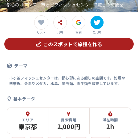
"都心のオアシス、市ヶ谷フィッシュセンターで癒しの時間を"
共有
検索
X共有
リスト
このスポットで旅程を作る
テーマ
市ヶ谷フィッシュセンターは、都心部にある癒しの空間です。釣堀や
熱帯魚、金魚やメダカ、水草、爬虫類、両生類を販売しています。
基本データ
エリア
目安費用
滞在時間
東京都
2,000円
2h