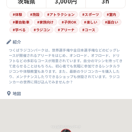
茨城県
3,000円
3h
#
体験
#
施設
#
アトラクション
#
スポーツ
#
室内
#
要自動車
#
家族向け
#
子供OK
#
楽しい
#
面白い
#
学べる
#
ラジコン
#
アリーナ
#
コース
紹介
つくばラジコンパークは、世界選手権や全日本選手権などのビッグレ
ースが開催されるアリーナをはじめ、オンロード、オフロード、ドリ
フトなどの多彩なコースが用意されています。自分のマシンを持ってき
て走らせることはもちろん、初心者でも気軽に参加できるレンタルラ
ジコンや体験教室もあります。また、最新のラジコンカーを購入した
り、メンテナンスしたりできるショップも併設されています。ラジコ
ンカーの世界に飛び込んでみませんか？
地図
つくばラジコンパーク