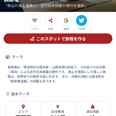
「東山の美を借景に、近代日本庭園の傑作を堪能」
共有
検索
X共有
リスト
このスポットで旅程を作る
テーマ
無鄰菴は、明治時代の政治家・山縣有朋の別荘で、七代目小川治兵衛
（植治）による近代日本庭園の傑作です。 東山を借景にした美しい庭
園は、四季折々の風景を楽しめます。 また、洋館の2階には歴史的な
「無鄰菴会議」の部屋もあります。
基本データ
エリア
目安費用
滞在時間