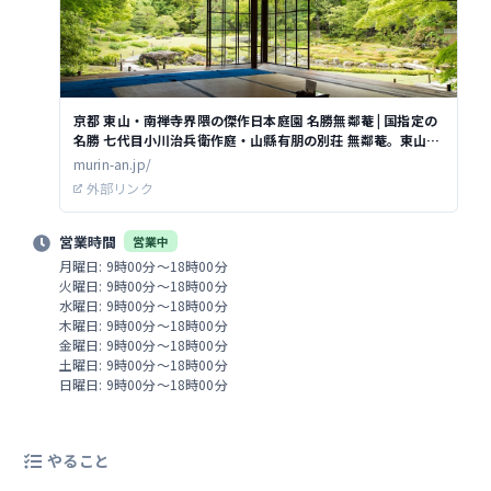
京都 東山・南禅寺界隈の傑作日本庭園 名勝無鄰菴 | 国指定の
名勝 七代目小川治兵衛作庭・山縣有朋の別荘 無鄰菴。東山を
借景に琵琶湖疏水の流れる庭園や歴史的な洋館をはじめ母屋
murin-an.jp/
でお抹茶やカフェもお楽しみいただけます。週末は庭園ガイ
外部リンク
ドや裏千家茶道教室を開催。母屋や茶室の貸出、ライトアッ
プ、京都ならではのイベントも開催しています。
営業時間
営業中
月曜日: 9時00分～18時00分
火曜日: 9時00分～18時00分
水曜日: 9時00分～18時00分
木曜日: 9時00分～18時00分
金曜日: 9時00分～18時00分
土曜日: 9時00分～18時00分
日曜日: 9時00分～18時00分
やること