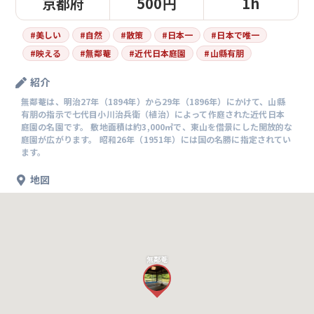
京都府
500円
1h
#
美しい
#
自然
#
散策
#
日本一
#
日本で唯一
#
映える
#
無鄰菴
#
近代日本庭園
#
山縣有朋
紹介
無鄰菴は、明治27年（1894年）から29年（1896年）にかけて、山縣
有朋の指示で七代目小川治兵衛（植治）によって作庭された近代日本
庭園の名園です。 敷地面積は約3,000㎡で、東山を借景にした開放的な
庭園が広がります。 昭和26年（1951年）には国の名勝に指定されてい
ます。
地図
無鄰菴