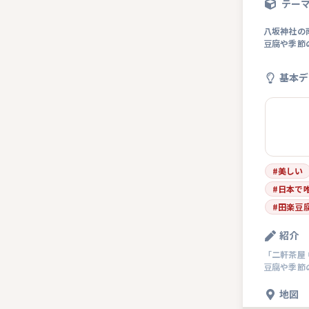
テー
八坂神社の
豆腐や季節
基本デ
#
美しい
#
日本で
#
田楽豆
紹介
「二軒茶屋
豆腐や季節
地図