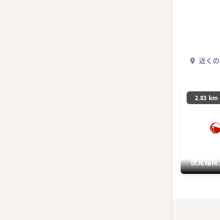
近くの
2.83 km
伏見稲荷