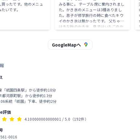
し買ったです。他のメニュ
みる事に。 テーブル席に案内されまし
みたいです。
た。かき氷のメニューは3種ありまし
た。息子が修学旅行の時に食べたキウ
イのかき氷は無かったです。 父ちゃん
はきな粉のかき氷、息子はいちごのか
き氷を食べました。 砂山崩しゲームの
ように、山を崩す事なく美しく食べる
事に専念しながら食べました。正直め
GoogleMapへ
ちゃくちゃ美味かったです。黒蜜を垂
らしたり白玉もわらび餅も色々な味変
を楽しめました。
報
ス
線「祇園四条駅」から徒歩約10分
京都河原町駅」から徒歩約13分
206系統「祇園」下車、徒歩約2分
le評価
4.100000000000001
/ 5.0
（192件）
号
-561-0016