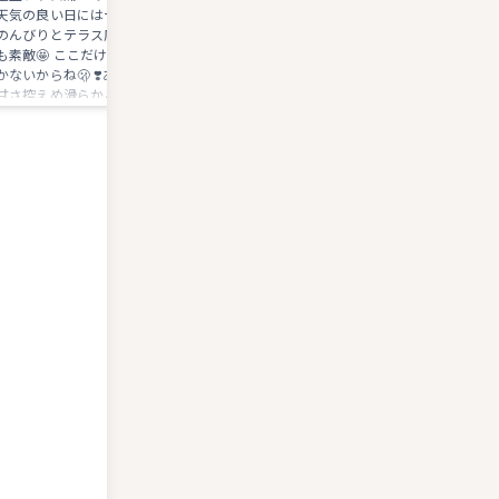
天気の良い日にはテラス席でゆっくり
も鯛の身が厚く食べ応えあり。 出
のんびりとテラス席から見る八坂神社
は、ちょっと私には濃い目でした。
も素敵🤩 ここだけの話..テラスは3席し
け合わせで豆腐だったら、もっとよ
かないからね🫢 ❣️あまおう苺パフェ❣️
ったのに残念です。 抹茶は、かな
甘さ控えめ滑らかこし餡、薄めの求
い目です。 きっとデザートと合わ
肥、甘い大きめいちご丸々1個😍食べや
丁度いいようになっているんですね
すく半カットしてくれてる🙂‍↕️ソフト
クリーム、バニラアイスはミルクミル
クしているのでいちごソースと、贅沢
にあまおう苺がいっぱい入ってるので
いちごミルク風にも味わえる🫶🤗 大き
めの器グラスは最高に映えます！ 是
非、皆さん行くべき茶屋ですよ～☝