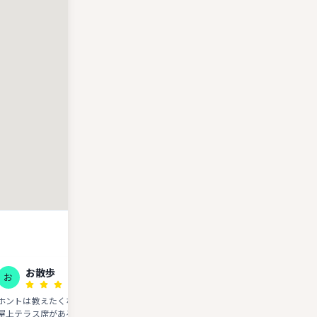
お散歩
MIKI THERAPY
お
MT
ホントは教えたくないんだけど...実は
パフェという感じじゃありませんで
屋上テラス席があるって知ってた！？
たが美味しくいただきました。 う