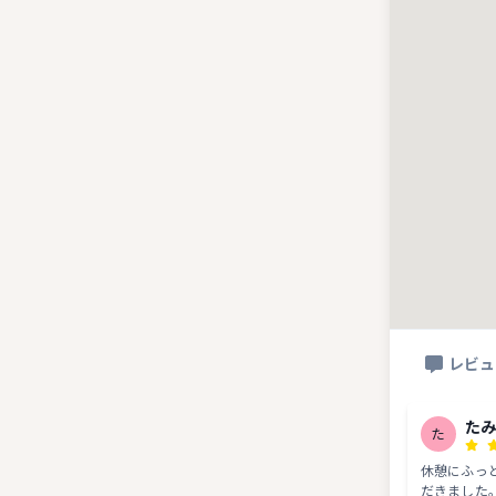
レビュ
た
た
休憩にふっ
だきました