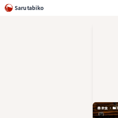
Sarutabiko
飲食