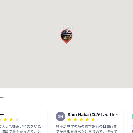
二軒茶屋
ー
みー
Shin Naka (なかしん the
SN
旅ブロガー)
と入って抹茶アイスをいた
息子が中学の時の修学旅行の自由行動
。濃厚で量もたっぷり、と
でかき氷を食べたと言うので、行って