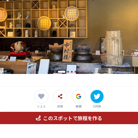
屋
歴史と風情を感じる、老舗の茶屋。
共有
検索
X共有
リスト
このスポットで旅程を作る