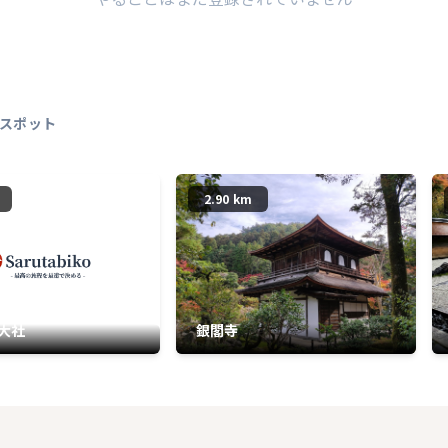
スポット
2.90 km
大社
銀閣寺