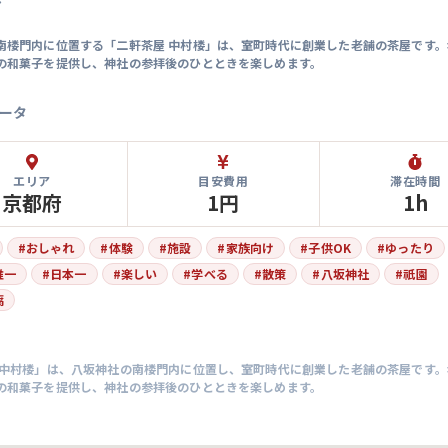
マ
南楼門内に位置する「二軒茶屋 中村楼」は、室町時代に創業した老舗の茶屋です。
の和菓子を提供し、神社の参拝後のひとときを楽しめます。
ータ
エリア
目安費用
滞在時間
京都府
1円
1h
#
おしゃれ
#
体験
#
施設
#
家族向け
#
子供OK
#
ゆったり
唯一
#
日本一
#
楽しい
#
学べる
#
散策
#
八坂神社
#
祇園
腐
 中村楼」は、八坂神社の南楼門内に位置し、室町時代に創業した老舗の茶屋です。
の和菓子を提供し、神社の参拝後のひとときを楽しめます。