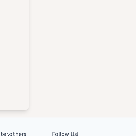
ter.others
Follow Us!