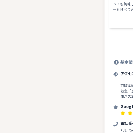
っても美味
ーも食べて
基本情
アクセ
京阪本
阪急「
市バス
Goog
電話番
+81 75