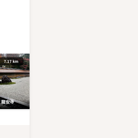
7.17 km
1.18 km
龍安寺
無鄰菴