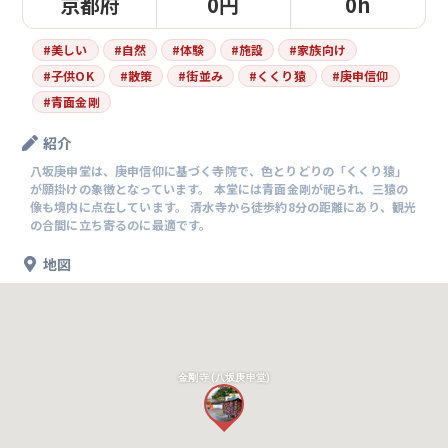
京都府
0円
0h
#
美しい
#
自然
#
体験
#
施設
#
家族向け
#
子供OK
#
散策
#
街並み
#
くくり猿
#
庚申信仰
#
青面金剛
紹介
八坂庚申堂は、庚申信仰に基づく寺院で、色とりどりの「くくり猿」
が願掛けの象徴となっています。 本堂には青面金剛が祀られ、三猿の
像も境内に点在しています。 清水寺から徒歩約8分の距離にあり、観光
の合間に立ち寄るのに最適です。
地図
金剛寺 (八坂庚申堂)