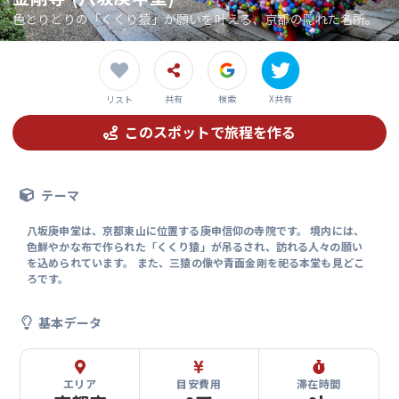
色とりどりの「くくり猿」が願いを叶える、京都の隠れた名所。
共有
検索
X共有
リスト
このスポットで旅程を作る
テーマ
八坂庚申堂は、京都東山に位置する庚申信仰の寺院です。 境内には、
色鮮やかな布で作られた「くくり猿」が吊るされ、訪れる人々の願い
を込められています。 また、三猿の像や青面金剛を祀る本堂も見どこ
ろです。
基本データ
エリア
目安費用
滞在時間