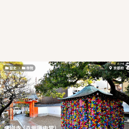
歴史
寺院
京都府
金剛寺 (八坂庚申堂)