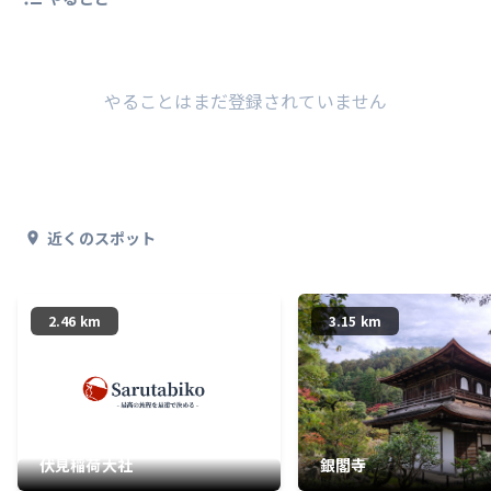
やることはまだ登録されていません
近くのスポット
2.46 km
3.15 km
伏見稲荷大社
銀閣寺