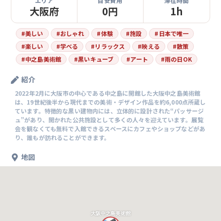
エリア
目安費用
滞在時間
大阪府
0円
1h
#
美しい
#
おしゃれ
#
体験
#
施設
#
日本で唯一
#
楽しい
#
学べる
#
リラックス
#
映える
#
散策
#
中之島美術館
#
黒いキューブ
#
アート
#
雨の日OK
紹介
2022年2月に大阪市の中心である中之島に開館した大阪中之島美術館
は、19世紀後半から現代までの美術・デザイン作品を約6,000点所蔵し
ています。特徴的な黒い建物内には、立体的に設計された“パッサージ
ュ”があり、開かれた公共施設として多くの人々を迎えています。展覧
会を観なくても無料で入館できるスペースにカフェやショップなどがあ
り、誰もが訪れることができます。
地図
大阪中之島美術館