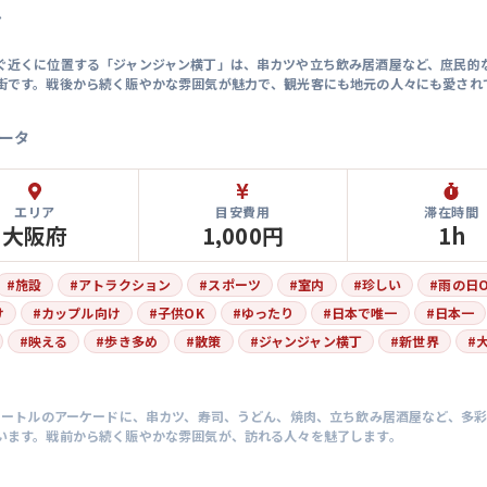
マ
ぐ近くに位置する「ジャンジャン横丁」は、串カツや立ち飲み居酒屋など、庶民的
街です。戦後から続く賑やかな雰囲気が魅力で、観光客にも地元の人々にも愛され
ータ
エリア
目安費用
滞在時間
大阪府
1,000円
1h
#
施設
#
アトラクション
#
スポーツ
#
室内
#
珍しい
#
雨の日O
け
#
カップル向け
#
子供OK
#
ゆったり
#
日本で唯一
#
日本一
#
映える
#
歩き多め
#
散策
#
ジャンジャン横丁
#
新世界
#
5メートルのアーケードに、串カツ、寿司、うどん、焼肉、立ち飲み居酒屋など、多
います。戦前から続く賑やかな雰囲気が、訪れる人々を魅了します。