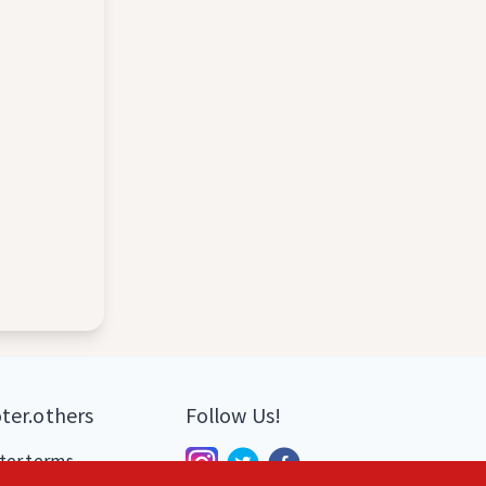
ter.others
Follow Us!
ter.terms