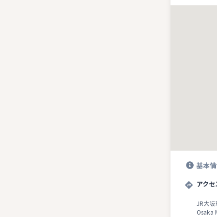
基本情
アクセ
JR大
Osak