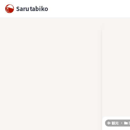
Sarutabiko
観光