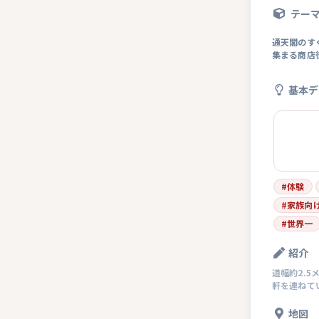
テー
通天閣のす
集まる商店
基本デ
#
体験
#
家族向
#
世界一
紹介
道幅約2.
軒を連ねて
地図