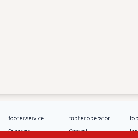
footer.service
footer.operator
foo
Overview
Contact
foo