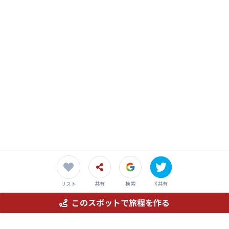
ジャン横丁
町情緒が息づく、活気あふれる食の宝庫」
共有
検索
X共有
リスト
このスポットで旅程を作る