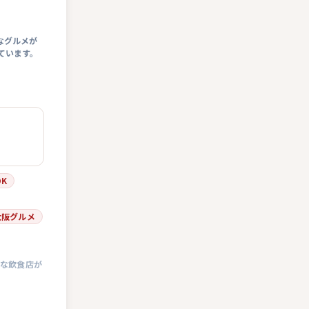
なグルメが
ています。
K
大阪グルメ
彩な飲食店が