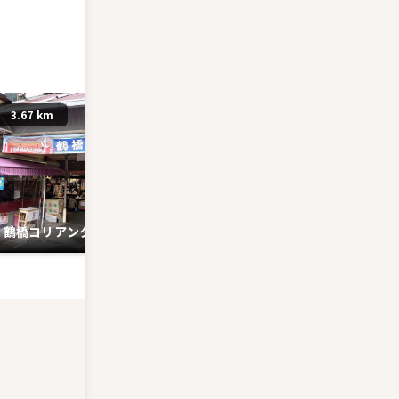
3.67 km
8.57 km
鶴橋コリアンタウン
海遊館