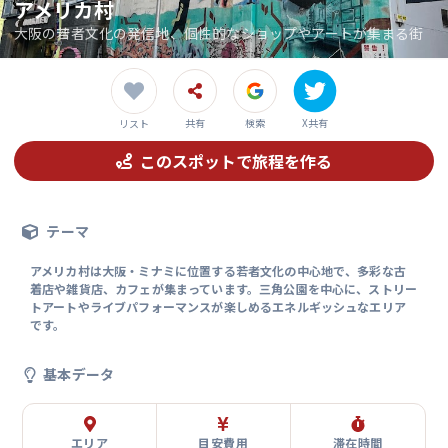
アメリカ村
大阪の若者文化の発信地、個性的なショップやアートが集まる街
共有
検索
X共有
リスト
このスポットで旅程を作る
テーマ
アメリカ村は大阪・ミナミに位置する若者文化の中心地で、多彩な古
着店や雑貨店、カフェが集まっています。三角公園を中心に、ストリー
トアートやライブパフォーマンスが楽しめるエネルギッシュなエリア
です。
基本データ
エリア
目安費用
滞在時間