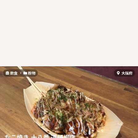
飲食
粉物
大阪府
たこ焼き 十八番 道頓堀店