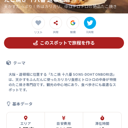
天かすたっぷり！外はカリカリ、中はトロトロの絶品たこ焼き
共有
検索
X共有
リスト
このスポットで旅程を作る
テーマ
大阪・道頓堀に位置する「たこ焼 十八番 SONS-DOHTONBORI店」
は、天かすをふんだんに使ったカリカリ食感とトロトロの中身が特徴
のたこ焼き専門店です。観光の中心地にあり、食べ歩きにも最適なス
ポットです。
基本データ
エリア
目安費用
滞在時間