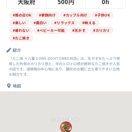
大阪府
500円
0h
#
雨の日OK
#
家族向け
#
カップル向け
#
子供OK
#
楽しい
#
面白い
#
リラックス
#
映える
#
疲れない
#
ベビーカー可能
#
天かす
#
カリカリ
#
たこ焼き
紹介
「たこ焼 十八番 SONS-DOHTONBORI店」は、天かすをたっぷり使
用した外側のカリカリ感と、中のトロトロ感が絶妙なたこ焼きが人気
の店です。道頓堀の中心地にあり、観光の合間に立ち寄りやすい立地
も魅力です。
地図
たこ焼き 十八番 道頓堀店