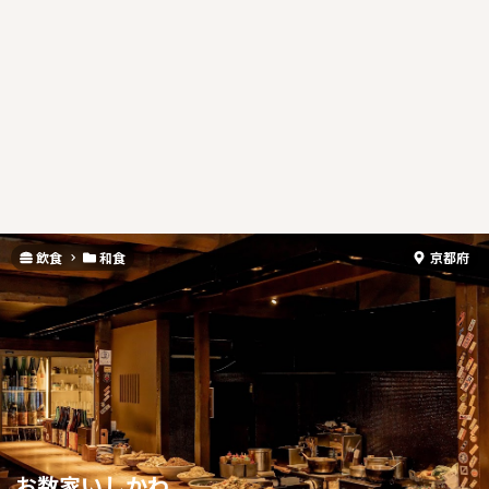
飲食
和食
京都府
お数家いしかわ