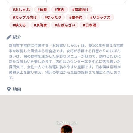
#
おしゃれ
#
体験
#
室内
#
家族向け
#
カップル向け
#
ゆったり
#
要予約
#
リラックス
#
映える
#
京町家
#
おばんざい
#
日本酒
紹介
京都市下京区に位置する「お数家いしかわ」は、築100年を超える京町
家を改装した風情ある和食店です。女将が手掛ける日替わりのおばん
ざいは、旬の食材を活かした多彩なメニューが魅力で、訪れるたびに
新たな味わいを楽しめます。店内はカウンター席を中心に落ち着いた
雰囲気で、女性一人でも気軽に訪れやすい空間です。日本酒は常時20
種類以上を取り揃え、地元の地酒から全国の銘柄まで幅広く楽しめま
す。
地図
お数家いしかわ