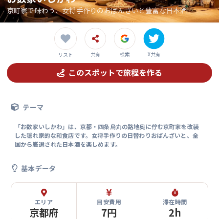
京町家で味わう、女将手作りのおばんざいと豊富な日本酒
共有
検索
X共有
リスト
このスポットで旅程を作る
テーマ
「お数家いしかわ」は、京都・四条烏丸の路地奥に佇む京町家を改装
した隠れ家的な和食店です。女将手作りの日替わりおばんざいと、全
国から厳選された日本酒を楽しめます。
基本データ
エリア
目安費用
滞在時間
京都府
7円
2h