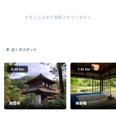
やることはまだ登録されていません
近くのスポット
5.90 km
7.61 km
銀閣寺
無鄰菴