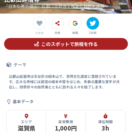
「日本仏教の母山」比叡山延暦寺で歴史と自然を体感
共有
検索
X共有
リスト
このスポットで旅程を作る
テーマ
比叡山延暦寺は天台宗の総本山で、世界文化遺産に登録されていま
す。広大な寺域には国宝の根本中堂をはじめ、多数の重要な堂宇が点
在し、四季折々の自然美とともに訪れる人々を魅了します。
基本データ
エリア
目安費用
滞在時間
滋賀県
1,000円
3h