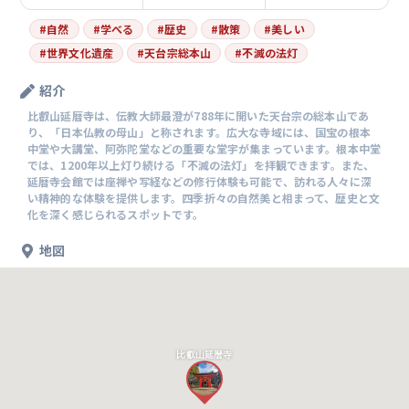
#
自然
#
学べる
#
歴史
#
散策
#
美しい
#
世界文化遺産
#
天台宗総本山
#
不滅の法灯
紹介
比叡山延暦寺は、伝教大師最澄が788年に開いた天台宗の総本山であ
り、「日本仏教の母山」と称されます。広大な寺域には、国宝の根本
中堂や大講堂、阿弥陀堂などの重要な堂宇が集まっています。根本中堂
では、1200年以上灯り続ける「不滅の法灯」を拝観できます。また、
延暦寺会館では座禅や写経などの修行体験も可能で、訪れる人々に深
い精神的な体験を提供します。四季折々の自然美と相まって、歴史と文
化を深く感じられるスポットです。
地図
比叡山延暦寺