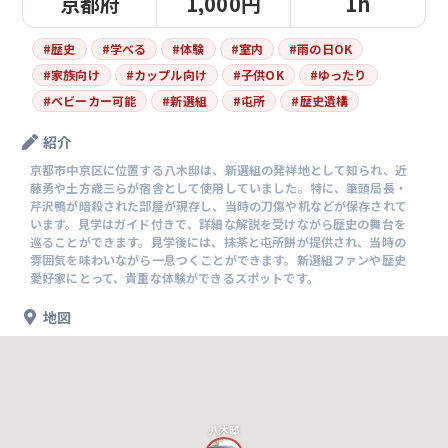
京都府
1,000円
1h
#
歴史
#
学べる
#
体験
#
室内
#
雨の日OK
#
家族向け
#
カップル向け
#
子供OK
#
ゆったり
#
ベビーカー可能
#
新選組
#
屯所
#
歴史遺構
紹介
京都市中京区に位置する八木邸は、新選組の発祥地として知られ、近
藤勇や土方歳三らが宿舎として使用していました。特に、筆頭局長・
芹沢鴨が暗殺された部屋が現存し、当時の刀傷や机などが保存されて
います。見学はガイド付きで、詳細な解説を受けながら歴史の舞台を
巡ることができます。見学後には、抹茶と屯所餅が提供され、当時の
雰囲気を味わいながら一息つくことができます。新選組ファンや歴史
愛好家にとって、貴重な体験ができるスポットです。
地図
八木邸