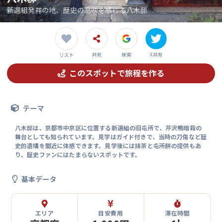
新選組発祥の地、歴史の息吹を感じる八木邸
共有
検索
X共有
リスト
このスポットで旅程を作る
テーマ
八木邸は、京都市中京区に位置する新選組の旧屯所で、芹沢鴨暗殺の
舞台としても知られています。見学はガイド付きで、当時の刀傷など歴
史的遺構を間近に体感できます。見学後には抹茶と屯所餅の提供もあ
り、歴史ファンにはたまらないスポットです。
基本データ
エリア
目安費用
滞在時間