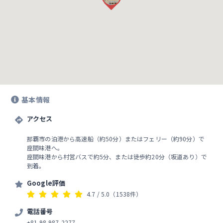
基本情報
アクセス
那覇市の泊港から高速船（約50分）またはフェリー（約90分）で
座間味港へ。
座間味港から村営バスで約5分、または徒歩約20分（坂道あり）で
到着。
Google評価
4.7
/ 5.0
（1538件）
電話番号
+81 98-987-2277