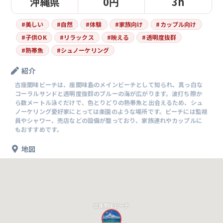
沖縄県
0円
3h
#
美しい
#
自然
#
体験
#
家族向け
#
カップル向け
#
子供OK
#
リラックス
#
映える
#
透明度抜群
#
熱帯魚
#
シュノーケリング
紹介
古座間味ビーチは、座間味島のメインビーチとして知られ、真っ白な
コーラルサンドと透明度抜群のブルーの海が広がります。波打ち際か
ら数メートル泳ぐだけで、色とりどりの熱帯魚と出会えるため、シュ
ノーケリング愛好家にとっては楽園のような場所です。ビーチには監視
員やシャワー、売店などの設備が整っており、家族連れやカップルに
もおすすめです。
地図
古座間味ビーチ