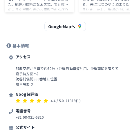
た。観光地価格だなぁ笑笑。でも東家
る。 来年は星のやに泊まりた
のような屋根付きのお座敷でのんびり
思いましたよ。 岩場の中にある東屋ス
エメラルドの海を眺めながら至福の時
ペースが特に良く、読書とか
間を過ごすことができました。 とても
１日まったりと過ごしたいと
幸せな時間でした🥰
たね。 シーズンのピークを外してゆっ
GoogleMapへ
たりと過ごすのが良いかと想
基本情報
アクセス
那覇空港から車で約60分（沖縄自動車道利用、沖縄南ICを降りて
嘉手納方面へ）
読谷村儀間560番地に位置
駐車場あり
Google評価
4.4
/ 5.0
（1319件）
電話番号
+81 98-921-6810
公式サイト