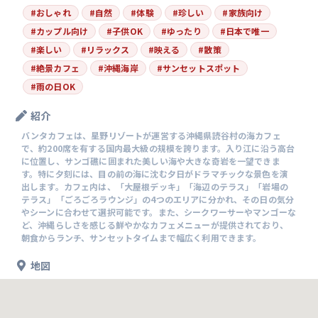
#
おしゃれ
#
自然
#
体験
#
珍しい
#
家族向け
#
カップル向け
#
子供OK
#
ゆったり
#
日本で唯一
#
楽しい
#
リラックス
#
映える
#
散策
#
絶景カフェ
#
沖縄海岸
#
サンセットスポット
#
雨の日OK
紹介
バンタカフェは、星野リゾートが運営する沖縄県読谷村の海カフェ
で、約200席を有する国内最大級の規模を誇ります。入り江に沿う高台
に位置し、サンゴ礁に囲まれた美しい海や大きな奇岩を一望できま
す。特に夕刻には、目の前の海に沈む夕日がドラマチックな景色を演
出します。カフェ内は、「大屋根デッキ」「海辺のテラス」「岩場の
テラス」「ごろごろラウンジ」の4つのエリアに分かれ、その日の気分
やシーンに合わせて選択可能です。また、シークワーサーやマンゴーな
ど、沖縄らしさを感じる鮮やかなカフェメニューが提供されており、
朝食からランチ、サンセットタイムまで幅広く利用できます。
地図