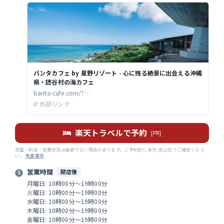
バンタカフェ by 星野リゾート - 心に残る絶景に出会える沖縄
県・読谷村の海カフェ
banta-cafe.com/?
utm_source=google&utm_medium=mybusiness
外部リンク
楽天トラベルで予約
[PR]
空室・料金・営業状況は最新でない場合があります。ご予約前に楽天/各公式でご確認くださ
い。
免責事項
営業時間
閉店後
月曜日: 10時00分～19時00分
火曜日: 10時00分～19時00分
水曜日: 10時00分～19時00分
木曜日: 10時00分～19時00分
金曜日: 10時00分～19時00分