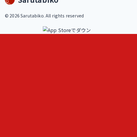
©
2026
Sarutabiko. All rights reserved
footer.service
Overview
Features
Blog
Loki
ヒトメモ（人記録）
フェルミ推定問題練習
AIと作る問題集