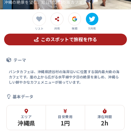
沖縄の絶景を望む、非日常空間の海カフェ
共有
検索
X共有
リスト
このスポットで旅程を作る
テーマ
バンタカフェは、沖縄県読谷村の海岸沿いに位置する国内最大級の海
カフェです。崖の上から広がる水平線や夕日の絶景を楽しめ、沖縄ら
しい鮮やかなカフェメニューが揃っています。
基本データ
エリア
目安費用
滞在時間
沖縄県
1円
2h