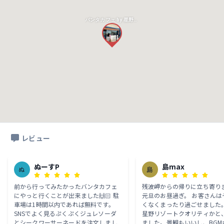
バンタカフェ by 星野リゾート
レビュー
ぬーすP
島max
ぬ
島
前から行ってみたかったバンタカフェ
残波岬からの帰りに立ち寄り
にやっと行くことが出来ました🙌🏻 駐
元旦のお昼過ぎ。 お客さんはそれ程多
車場は1時間以内であれば無料です。
くなくまったり過ごせました。
SNSでよく見るぷくぷくジュレソーダ
星野リゾートクオリティかと
とシークワーサーネードを注文しまし
ました。景観もいいし、BGM