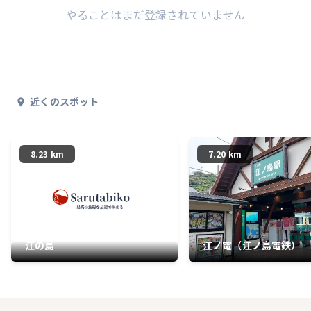
やることはまだ登録されていません
近くのスポット
8.23 km
7.20 km
江の島
江ノ電（江ノ島電鉄）