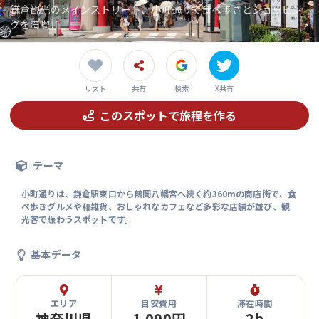
鎌倉観光のメインストリート、小町通りで食べ歩きとショッピン
グを満喫
共有
検索
X共有
リスト
このスポットで旅程を作る
テーマ
小町通りは、鎌倉駅東口から鶴岡八幡宮へ続く約360mの商店街で、食
べ歩きグルメや和雑貨、おしゃれなカフェなど多彩な店舗が並び、観
光客で賑わうスポットです。
基本データ
エリア
目安費用
滞在時間
神奈川県
1,000円
2h