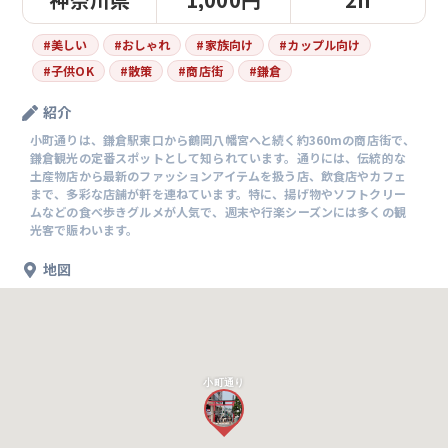
#
美しい
#
おしゃれ
#
家族向け
#
カップル向け
#
子供OK
#
散策
#
商店街
#
鎌倉
紹介
小町通りは、鎌倉駅東口から鶴岡八幡宮へと続く約360mの商店街で、
鎌倉観光の定番スポットとして知られています。通りには、伝統的な
土産物店から最新のファッションアイテムを扱う店、飲食店やカフェ
まで、多彩な店舗が軒を連ねています。特に、揚げ物やソフトクリー
ムなどの食べ歩きグルメが人気で、週末や行楽シーズンには多くの観
光客で賑わいます。
地図
小町通り