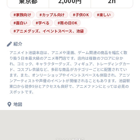
東京都
2,000円
2h
#
家族向け
#
カップル向け
#
子供OK
#
楽しい
#
面白い
#
学べる
#
雨の日OK
#
アニメグッズ、イベントスペース、池袋
紹介
アニメイト池袋本店は、アニメや漫画、ゲーム関連の商品を幅広く取
り扱う日本最大級のアニメ専門店です。店内は複数のフロアに分か
れ、コミック、キャラクターグッズ、フィギュア、トレーディングカー
ド、コスプレ衣装など、多彩な商品がカテゴリーごとに配置されてい
ます。また、オンリーショップやイベントスペースも併設され、アニソ
ンアーティストや声優のイベントが開催されることもあります。池袋駅
東口から徒歩5分とアクセスも良好で、アニメファンにとっては必見の
スポットです。
地図
アニメイト池袋本店