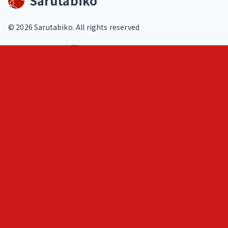
Sarutabiko
©
2026
Sarutabiko. All rights reserved
footer.service
Overview
Features
Blog
Loki
ヒトメモ（人記録）
フェルミ推定問題練習
AIと作る問題集