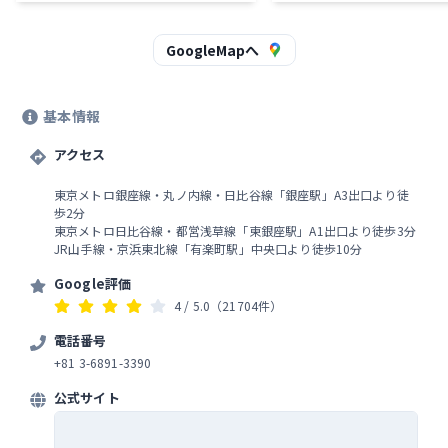
見の価値がある。上層階にはアート書
ら福を運ぶ猫「SHIP’S CAT
籍が多い蔦屋やスタバ、各種レストラ
ズともなる新作アート「BIG C
ンなど並びゆっくり時間を過ごせる。
BANG」があったよ。 ユニークなオブ
GoogleMapへ
ジェだった。 GINZA SIXの
雰囲気の中で、アートとショ
を同時に楽しむことができて
基本情報
ったな。 ショッピングだけでなく、ア
ートや文化も楽しめる場所っ
アクセス
った。
東京メトロ銀座線・丸ノ内線・日比谷線「銀座駅」A3出口より徒
歩2分
東京メトロ日比谷線・都営浅草線「東銀座駅」A1出口より徒歩3分
JR山手線・京浜東北線「有楽町駅」中央口より徒歩10分
Google評価
4
/ 5.0
（21704件）
電話番号
+81 3-6891-3390
公式サイト