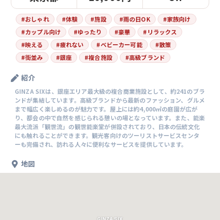
#
おしゃれ
#
体験
#
施設
#
雨の日OK
#
家族向け
#
カップル向け
#
ゆったり
#
豪華
#
リラックス
#
映える
#
疲れない
#
ベビーカー可能
#
散策
#
街並み
#
銀座
#
複合施設
#
高級ブランド
紹介
GINZA SIXは、銀座エリア最大級の複合商業施設として、約241のブラ
ンドが集結しています。高級ブランドから最新のファッション、グルメ
まで幅広く楽しめるのが魅力です。屋上には約4,000㎡の庭園が広が
り、都会の中で自然を感じられる憩いの場となっています。また、能楽
最大流派「観世流」の観世能楽堂が併設されており、日本の伝統文化
にも触れることができます。観光客向けのツーリストサービスセンタ
ーも完備され、訪れる人々に便利なサービスを提供しています。
地図
GINZA SIX