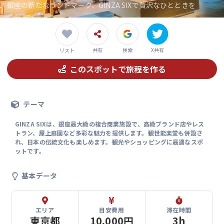
銀座の新たなランドマーク、GINZA SIXで贅沢なひとときを
共有
検索
X共有
リスト
このスポットで旅程を作る
テーマ
GINZA SIXは、銀座最大級の複合商業施設で、高級ブランド店やレス
トラン、屋上庭園など多彩な魅力を提供します。観世能楽堂も併設さ
れ、日本の伝統文化も楽しめます。観光やショッピングに最適なスポ
ットです。
基本データ
エリア
目安費用
滞在時間
東京都
10,000円
3h