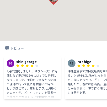
レビュー
shin george
ru shige
SG
RS
2月に訪問しました。オフシーズンにも
沖縄古民家で雰囲気最高な中
関わらず開店後15分にはすでに行列に
る。 沖縄そばは味がしっかり
なってました。予約もできなかったの
も、後味あっさり。 平日１２
で現地に行って紙に名前書いて待つ、
店したが、既にほぼ満員。 店
という感じです。座敷とテラスが選べ
はかなり狭く、車で行く際は
るのですが、どちらでもいいを選択し
に注意が必要。
て待つこと20分くらいで呼ばれて中
へ。待つ間縁側で待つんですがこれが
夏場だったらきついだろうなーと思い