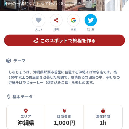
沖縄の伝統的な古民家で味わう絶品沖縄そば
共有
検索
X共有
リスト
このスポットで旅程を作る
テーマ
しむじょうは、沖縄県那覇市首里に位置する沖縄そばの名店です。築
100年以上の古民家を改装した店舗で、風情ある雰囲気の中、手打ちの
沖縄そばやじゅーしー（炊き込みご飯）を楽しめます。
基本データ
エリア
目安費用
滞在時間
沖縄県
1,000円
1h