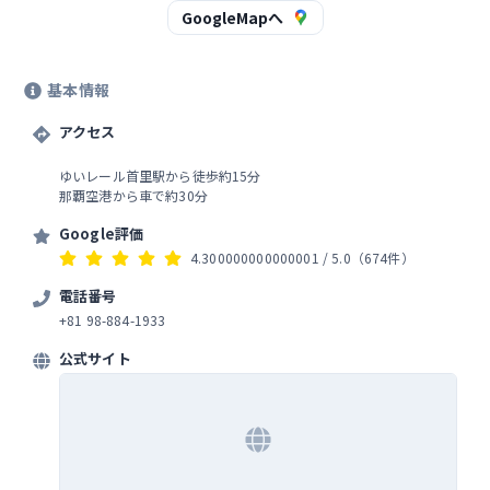
ました。沖縄そばは2種類のセットがメ
GoogleMapへ
インで、ほとんど選択の余地はないで
す。とにかくお客さんに選ぶ余地を与
えず効率化のためにシンプルにしてあ
基本情報
るのだと思います。味は普通に美味し
いですしボリュームもあるのですか、
感動はしなかったかなぁ。何度もきた
アクセス
い、沖縄に来たらここで食べたいとは
思わなかったです。建物と庭の雰囲気
ゆいレール首里駅から徒歩約15分
はありますので一度くるのはいいかと
那覇空港から車で約30分
思います。ただ駐車場がとにかく不便
ですし、一本道なので交差もしずらい
Google評価
です。きてみても停める場所がない人
4.300000000000001
/ 5.0
（674件）
もいると思いますが、今回たまたま奥
の公園のパーキングが空いていたので
電話番号
ラッキーでした。自分たちが帰る開店1
+81 98-884-1933
時間半後頃には閉店の札を出していた
ので決まった食数で終了してると思い
公式サイト
ます。あんなに早い時間におわるなん
て知らずにお店に来る人もいると思う
ので狭い道の登り口に閉店の看板出し
てあげたほうがいいと思いました。配
膳をしてくれる男子大学生は愛想がよ
かったですが、キャッシャーの女性は
終始無表情で心が死んだロボットみた