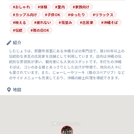
#
おしゃれ
#
体験
#
室内
#
家族向け
#
カップル向け
#
子供OK
#
ゆったり
#
リラックス
#
映える
#
疲れない
#
街並み
#
古民家
#
沖縄そば
#
伝統
#
雨の日OK
紹介
しむじょうは、那覇市首里にある沖縄そばの専門店で、築100年以上の
伝統的な赤瓦の古民家を店舗として利用しています。店内は沖縄の伝
統的な雰囲気が漂い、観光客にも人気のスポットです。手打ちの沖縄
そばは、コシのある麺とあっさりとした出汁が特徴で、地元の人々に
も愛されています。また、じゅーしーやソーキ（豚のスペアリブ）など
のサイドメニューも充実しており、沖縄の郷土料理を堪能できます。
地図
沖縄そばの店 しむじょう