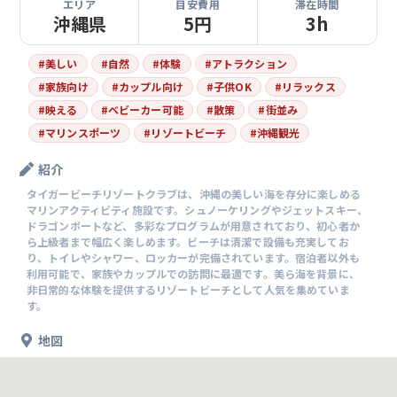
エリア
目安費用
滞在時間
沖縄県
5円
3h
#
美しい
#
自然
#
体験
#
アトラクション
#
家族向け
#
カップル向け
#
子供OK
#
リラックス
#
映える
#
ベビーカー可能
#
散策
#
街並み
#
マリンスポーツ
#
リゾートビーチ
#
沖縄観光
紹介
タイガービーチリゾートクラブは、沖縄の美しい海を存分に楽しめる
マリンアクティビティ施設です。シュノーケリングやジェットスキー、
ドラゴンボートなど、多彩なプログラムが用意されており、初心者か
ら上級者まで幅広く楽しめます。ビーチは清潔で設備も充実してお
り、トイレやシャワー、ロッカーが完備されています。宿泊者以外も
利用可能で、家族やカップルでの訪問に最適です。美ら海を背景に、
非日常的な体験を提供するリゾートビーチとして人気を集めていま
す。
地図