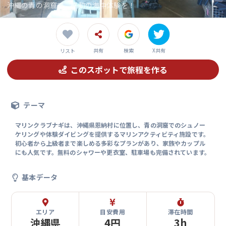
沖縄の青の洞窟で、感動の海中体験を！
共有
検索
X共有
リスト
このスポットで旅程を作る
テーマ
マリンクラブナギは、沖縄県恩納村に位置し、青の洞窟でのシュノー
ケリングや体験ダイビングを提供するマリンアクティビティ施設です。
初心者から上級者まで楽しめる多彩なプランがあり、家族やカップル
にも人気です。無料のシャワーや更衣室、駐車場も完備されています。
基本データ
エリア
目安費用
滞在時間
沖縄県
4円
3h