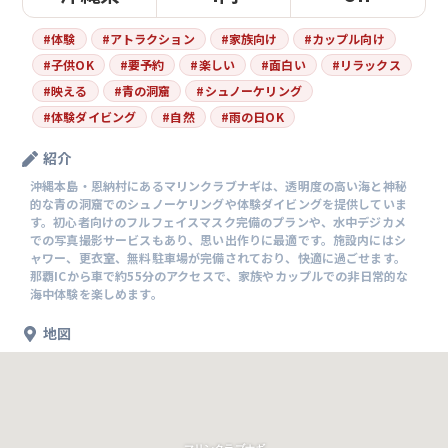
#
体験
#
アトラクション
#
家族向け
#
カップル向け
#
子供OK
#
要予約
#
楽しい
#
面白い
#
リラックス
#
映える
#
青の洞窟
#
シュノーケリング
#
体験ダイビング
#
自然
#
雨の日OK
紹介
沖縄本島・恩納村にあるマリンクラブナギは、透明度の高い海と神秘
的な青の洞窟でのシュノーケリングや体験ダイビングを提供していま
す。初心者向けのフルフェイスマスク完備のプランや、水中デジカメ
での写真撮影サービスもあり、思い出作りに最適です。施設内にはシ
ャワー、更衣室、無料駐車場が完備されており、快適に過ごせます。
那覇ICから車で約55分のアクセスで、家族やカップルでの非日常的な
海中体験を楽しめます。
地図