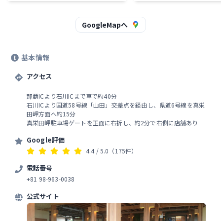
海の青い魚たちの動きから 地
の短さ長さを考えたり めちゃ
されました。 恩納村の久良波(くらは)
GoogleMapへ
バス停で降りたら 2、3回曲
で到着します。 那覇からは那覇市役所
の近くの バス停県庁北から12
基本情報
きに乗ります。 だいたい30分置きの間
隔です。 帰りは16:30が10
アクセス
た。 バスが遅れることもよくあること
だそうです。
那覇ICより石川ICまで車で約40分
石川ICより国道58号線「山田」交差点を経由し、県道6号線を真栄
田岬方面へ約15分
真栄田岬駐車場ゲートを正面に右折し、約2分で右側に店舗あり
Google評価
4.4
/ 5.0
（175件）
電話番号
+81 98-963-0038
公式サイト