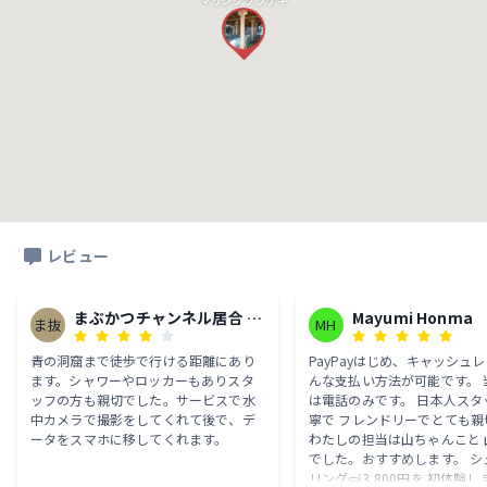
マリンクラブナギ
レビュー
まぶかつチャンネル居合 抜
Mayumi Honma
ま抜
MH
刀 空手
青の洞窟まで徒歩で行ける距離にあり
PayPayはじめ、キャッシュレ
ます。シャワーやロッカーもありスタ
んな支払い方法が可能です。 当日予約
ッフの方も親切でした。サービスで水
は電話のみです。 日本人スタ
中カメラで撮影をしてくれて後で、デ
寧で フレンドリーでとても親
ータをスマホに移してくれます。
わたしの担当は山ちゃんこと 
でした。おすすめします。 シュノーケ
リング🤿3,800円を 初体験