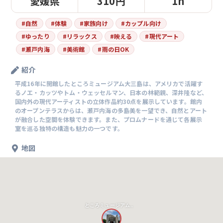
愛媛県
310円
1h
#
自然
#
体験
#
家族向け
#
カップル向け
#
ゆったり
#
リラックス
#
映える
#
現代アート
#
瀬戸内海
#
美術館
#
雨の日OK
紹介
平成16年に開館したところミュージアム大三島は、アメリカで活躍す
るノエ・カッツやトム・ウェッセルマン、日本の林範親、深井隆など、
国内外の現代アーティストの立体作品約30点を展示しています。館内
のオープンテラスからは、瀬戸内海の多島美を一望でき、自然とアート
が融合した空間を体験できます。また、プロムナードを通じて各展示
室を巡る独特の構造も魅力の一つです。
地図
ところミュージアム大三島