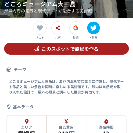
ところミュージアム大三島
瀬戸内海の絶景と現代アートが融合する美術館
共有
検索
X共有
リスト
このスポットで旅程を作る
テーマ
ところミュージアム大三島は、瀬戸内海を望む高台に位置し、現代アー
ト作品と美しい景色を同時に楽しめる美術館です。館内は自然光を取
り入れた設計で、屋外の風景と調和した展示が特徴です。
基本データ
エリア
目安費用
滞在時間