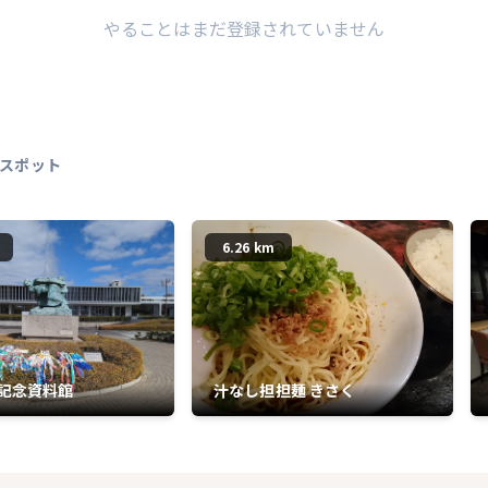
やることはまだ登録されていません
スポット
6.26 km
記念資料館
汁なし担担麺 きさく