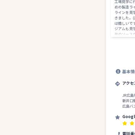
工場見学に
めの製造ラ
ラインを見
きました。(
は嬉しいで
ジアムも見
在のソース
出来ました(
市には700
があるそう
しい)有料
コースもあ
たいと思い
基本情
ドさんもと
きました。
アクセ
JR広
新井口
広島バ
Goog
電話番