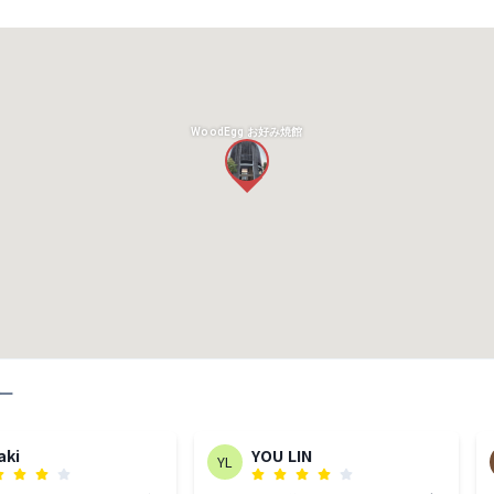
WoodEgg お好み焼館
ー
aki
YOU LIN
YL