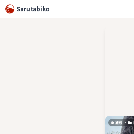
Sarutabiko
施設