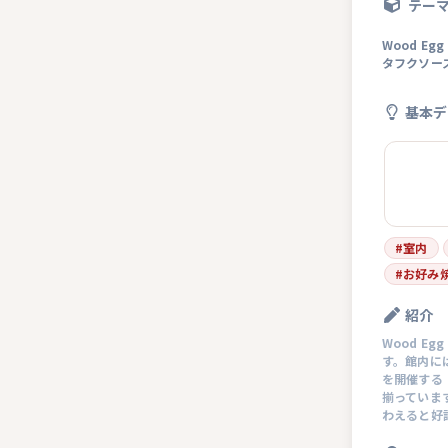
テー
Wood 
タフクソー
基本デ
#
室内
#
お好み
紹介
Wood 
す。館内に
を開催する
揃っていま
わえると好