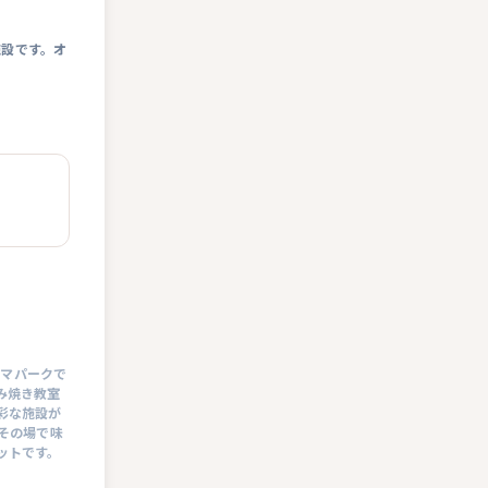
施設です。オ
ーマパークで
み焼き教室
彩な施設が
その場で味
ットです。