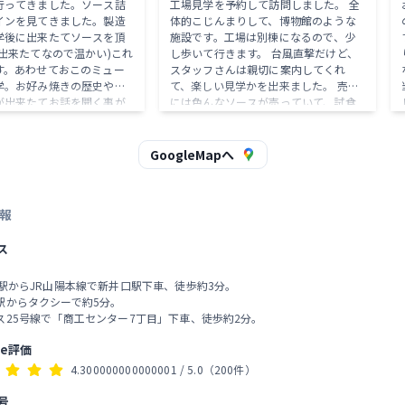
行ってきました。ソース詰
工場見学を予約して訪問しました。 全
インを見てきました。製造
体的こじんまりして、博物館のような
学後に出来たてソースを頂
施設です。工場は別棟になるので、少
す。
出来たてなので温かい)これ
し歩いて行きます。 台風直撃だけど、
す。あわせておこのミュー
スタッフさんは親切に案内してくれ
学。お好み焼きの歴史や現
て、楽しい見学かを出来ました。 売店
が出来たてお話を聞く事が
には色んなソースが売っていて、試食
し
凄く勉強になる)また、広島
もできるから、普段売ってない好きな
を超えるお好み焼き屋さん
味があればすぐゲットした方が良いか
です。(コンビニより多いら
も〜。 工場見学の後、その日に生産し
GoogleMapへ
なコースではお好み焼き体験
たお土産ももらえるので、とても嬉し
り、次は体験コースに伺い
いです。 今度お好み焼きの教室も行っ
ました。最後に説明のガイ
てみたいと思います。
報
っても優しく丁寧に説明頂
ありがとうございます。
ス
島駅からJR山陽本線で新井口駅下車、徒歩約3分。
駅からタクシーで約5分。
ス25号線で「商工センター7丁目」下車、徒歩約2分。
le評価
4.300000000000001
/ 5.0
（200件）
号