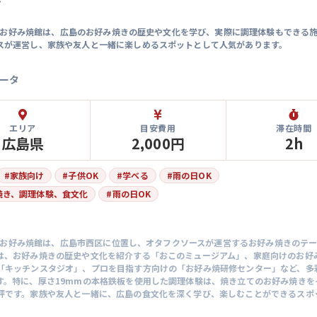
マ
Egg お好み焼館は、広島のお好み焼きの歴史や文化を学び、実際に調理体験もできる
スが運営し、家族や友人と一緒に楽しめるスポットとして人気があります。
ータ
エリア
目安費用
滞在時間
広島県
2,000円
2h
#
家族向け
#
子供OK
#
学べる
#
雨の日OK
焼き、調理体験、食文化
#
雨の日OK
Egg お好み焼館は、広島市西区に位置し、オタフクソースが運営するお好み焼きのテ
は、お好み焼きの歴史や文化を紹介する「おこのミュージアム」、家庭向けのお好
「キッチンスタジオ」、プロを目指す方向けの「お好み焼研修センター」など、多
す。特に、厚さ19mmの本格鉄板を使用した調理体験は、焼き立てのお好み焼きを
評です。家族や友人と一緒に、広島の食文化を深く学び、楽しむことができるスポ