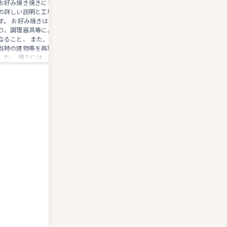
お好み焼き焼きについて、語り部さん
無料で楽しめる施設です。 事前に
の詳しい説明と工場見学付きで学べま
すると見学できる場所を増やす事が
 お好み焼きは、関西と広島風があ
きます。 売店にはスーパーでは、
り、調理器具等により調理方法等が異
り見かけ無い商品もあります。
なること、 また、お好み焼きの発祥を
当時の建物等を再現し、楽しく学べま
た。 帰りには、お土産も頂きます、
ありがとうございました。 要予約なの
でご注意を。 あと、料理教室等もされ
ており、色々と学べる施設です。