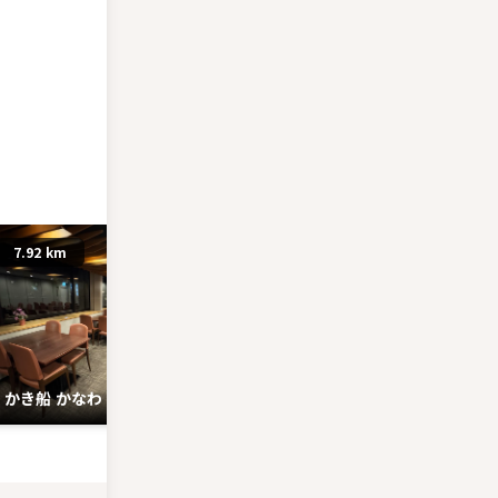
7.92 km
10.42 km
かき船 かなわ
麗ちゃん