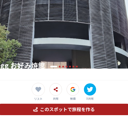
Egg お好み焼館
の歴史と味を一度に体験！広島の食文化を深く知る旅へ
共有
検索
X共有
リスト
このスポットで旅程を作る