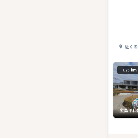
近くの
7.75 km
広島平和