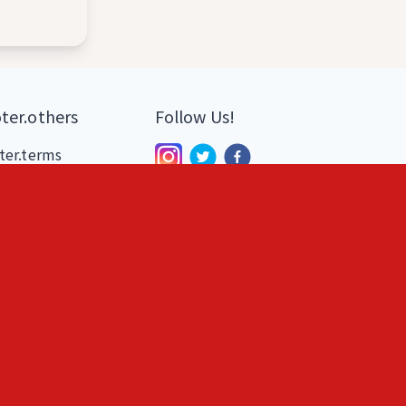
ter.others
Follow Us!
ter.terms
ter.privacy
ter.tokushoho
ter.disclaimer
日本語
English
記録アプリ
んでもモノアプリ
AIカメラ egen
NS詐欺見破りアプリ
KUNASIM