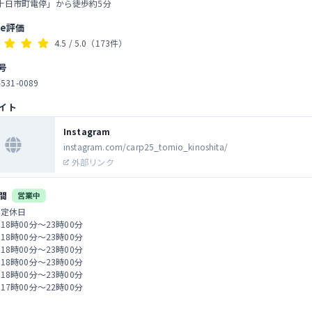
十日市町電停」から徒歩約5分
le評価
4.5
/ 5.0
（173件）
号
-531-0089
イト
Instagram
instagram.com/carp25_tomio_kinoshita/
外部リンク
間
営業中
 定休日
 18時00分～23時00分
 18時00分～23時00分
 18時00分～23時00分
 18時00分～23時00分
 18時00分～23時00分
 17時00分～22時00分