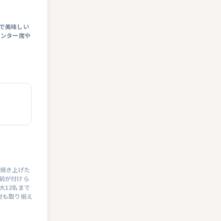
で美味しい
ウンター席や
で焼き上げた
前が付けら
大12名まで
酎も取り揃え