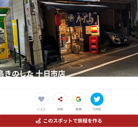
鳥きのした 十日市店
手が営むアットホームな焼き鳥店
共有
検索
X共有
リスト
このスポットで旅程を作る