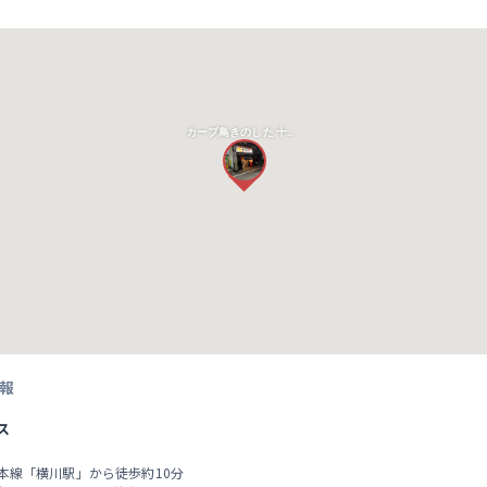
カープ鳥きのした 十日市店
報
ス
陽本線「横川駅」から徒歩約10分