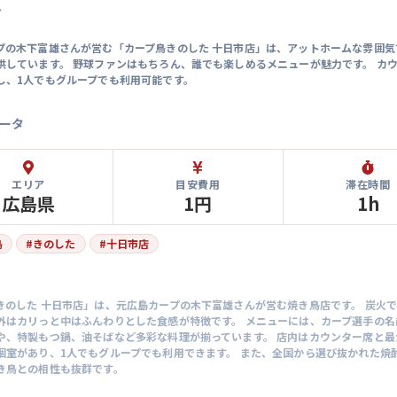
マ
プの木下富雄さんが営む「カープ鳥きのした 十日市店」は、アットホームな雰囲気
供しています。 野球ファンはもちろん、誰でも楽しめるメニューが魅力です。 カ
し、1人でもグループでも利用可能です。
ータ
エリア
目安費用
滞在時間
広島県
1円
1h
鳥
#
きのした
#
十日市店
きのした 十日市店」は、元広島カープの木下富雄さんが営む焼き鳥店です。 炭火
外はカリっと中はふんわりとした食感が特徴です。 メニューには、カープ選手の名
や、特製もつ鍋、油そばなど多彩な料理が揃っています。 店内はカウンター席と最
個室があり、1人でもグループでも利用できます。 また、全国から選び抜かれた焼
き鳥との相性も抜群です。