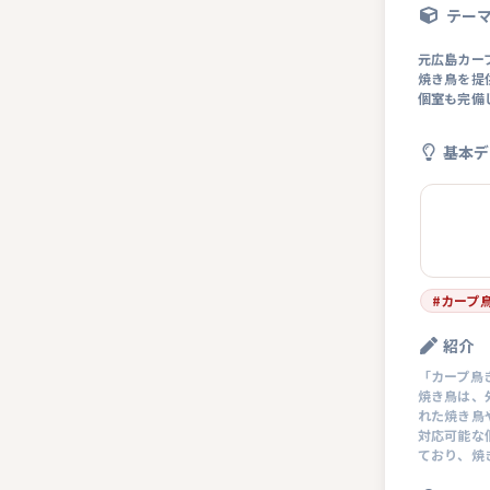
テー
元広島カー
焼き鳥を提
個室も完備
基本デ
#
カープ
紹介
「カープ鳥
焼き鳥は、
れた焼き鳥
対応可能な
ており、焼