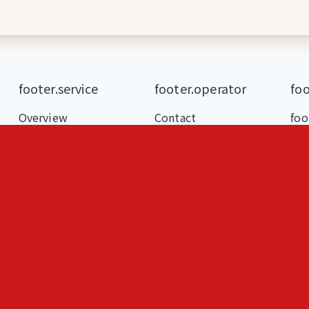
footer.service
footer.operator
foo
Overview
Contact
foo
Features
foo
Blog
foo
Loki
foo
ヒトメモ（人記録）
人
フェルミ推定問題練習
な
AIと作る問題集
即席
S
SU