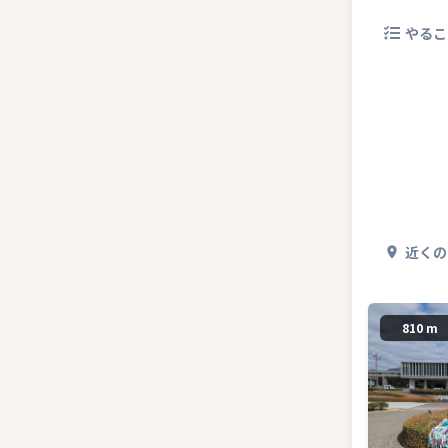
やるこ
近くの
810 m