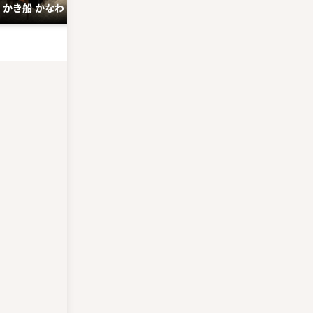
かき船 かなわ
麗ちゃん