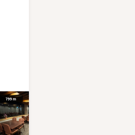
799 m
3.11 km