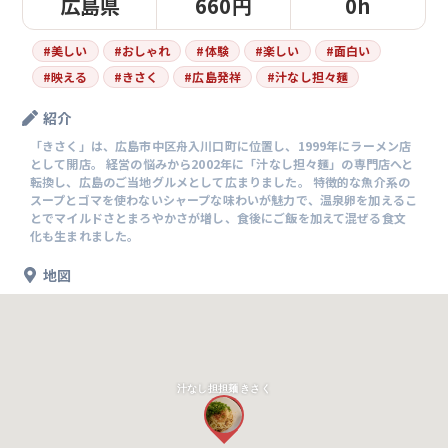
広島県
660円
0h
#
美しい
#
おしゃれ
#
体験
#
楽しい
#
面白い
#
映える
#
きさく
#
広島発祥
#
汁なし担々麺
紹介
「きさく」は、広島市中区舟入川口町に位置し、1999年にラーメン店
として開店。 経営の悩みから2002年に「汁なし担々麺」の専門店へと
転換し、広島のご当地グルメとして広まりました。 特徴的な魚介系の
スープとゴマを使わないシャープな味わいが魅力で、温泉卵を加えるこ
とでマイルドさとまろやかさが増し、食後にご飯を加えて混ぜる食文
化も生まれました。
地図
汁なし担担麺 きさく