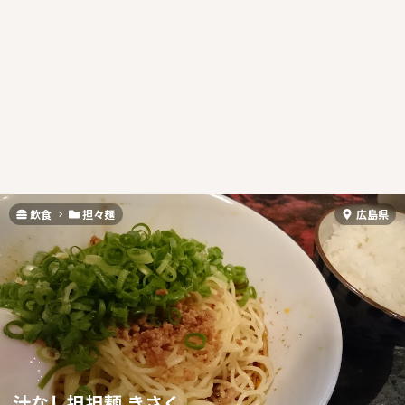
飲食
担々麺
広島県
汁なし担担麺 きさく