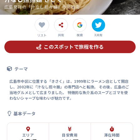
広島発祥の「汁なし担々麺」の元祖店
共有
検索
X共有
リスト
このスポットで旅程を作る
テーマ
広島市中区に位置する「きさく」は、1999年にラーメン店として開店
し、2002年に「汁なし担々麺」の専門店へと転換。 その後、広島のご
当地グルメとして広まりました。 特徴的な魚介系のスープとゴマを使
わないシャープな味わいが魅力です。
基本データ
エリア
目安費用
滞在時間