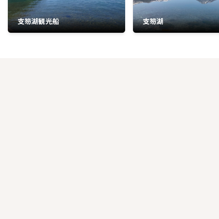
支笏湖観光船
支笏湖