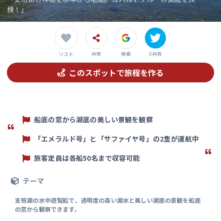
検！」
共有
検索
X共有
リスト
このスポットで旅程を作る
船底の窓から湖底の美しい景観を観察
「エメラルド号」と「サファイヤ号」の2隻が運航中
旅客定員は各船50名まで収容可能
テーマ
支笏湖の水中遊覧船で、透明度の高い湖水と美しい湖底の景観を船底
の窓から観察できます。