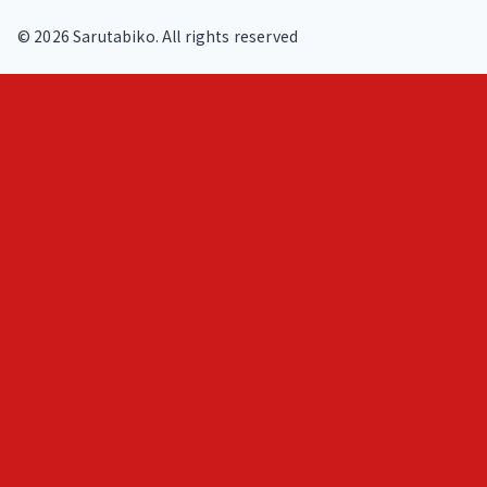
©
2026
Sarutabiko. All rights reserved
footer.service
Overview
Features
Blog
Loki
ヒトメモ（人記録）
フェルミ推定問題練習
AIと作る問題集