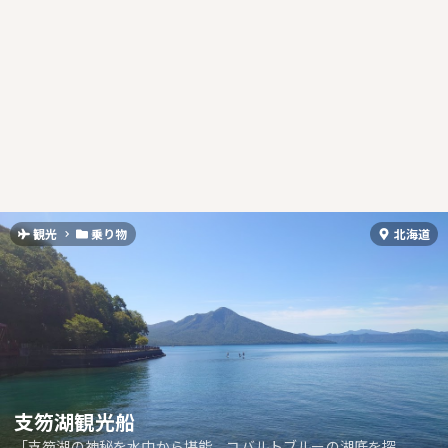
観光
乗り物
北海道
支笏湖観光船
「支笏湖の神秘を水中から堪能。コバルトブルーの湖底を探