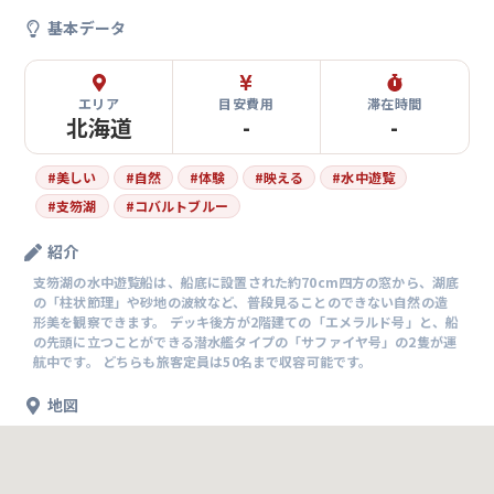
基本データ
エリア
目安費用
滞在時間
北海道
-
-
#
美しい
#
自然
#
体験
#
映える
#
水中遊覧
#
支笏湖
#
コバルトブルー
紹介
支笏湖の水中遊覧船は、船底に設置された約70cm四方の窓から、湖底
の「柱状節理」や砂地の波紋など、普段見ることのできない自然の造
形美を観察できます。 デッキ後方が2階建ての「エメラルド号」と、船
の先頭に立つことができる潜水艦タイプの「サファイヤ号」の2隻が運
航中です。 どちらも旅客定員は50名まで収容可能です。
地図