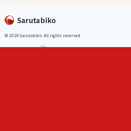
Sarutabiko
©
2026
Sarutabiko. All rights reserved
footer.service
Overview
Features
Blog
Loki
ヒトメモ（人記録）