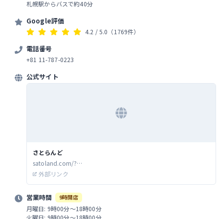
札幌駅からバスで約40分
Google評価
4.2
/ 5.0
（1769件）
電話番号
+81 11-787-0223
公式サイト
さとらんど
satoland.com/?
utm_source=GBP&utm_medium=GBP&utm_term=GBP&utm_c
外部リンク
ontent=GBP&utm_campaign=GBP
営業時間
9時開店
月曜日: 9時00分～18時00分
火曜日: 9時00分～18時00分