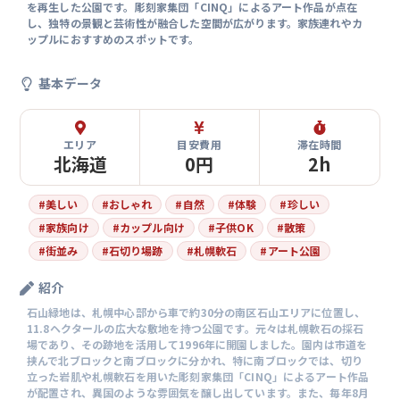
を再生した公園です。彫刻家集団「CINQ」によるアート作品が点在
し、独特の景観と芸術性が融合した空間が広がります。家族連れやカ
ップルにおすすめのスポットです。
基本データ
エリア
目安費用
滞在時間
北海道
0円
2h
#
美しい
#
おしゃれ
#
自然
#
体験
#
珍しい
#
家族向け
#
カップル向け
#
子供OK
#
散策
#
街並み
#
石切り場跡
#
札幌軟石
#
アート公園
紹介
石山緑地は、札幌中心部から車で約30分の南区石山エリアに位置し、
11.8ヘクタールの広大な敷地を持つ公園です。元々は札幌軟石の採石
場であり、その跡地を活用して1996年に開園しました。園内は市道を
挟んで北ブロックと南ブロックに分かれ、特に南ブロックでは、切り
立った岩肌や札幌軟石を用いた彫刻家集団「CINQ」によるアート作品
が配置され、異国のような雰囲気を醸し出しています。また、毎年8月