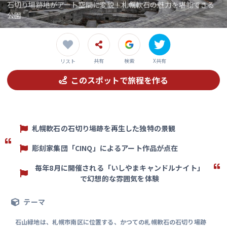
石切り場跡地がアート空間に変貌！札幌軟石の魅力を堪能できる
公園
共有
検索
X共有
リスト
このスポットで旅程を作る
札幌軟石の石切り場跡を再生した独特の景観
彫刻家集団「CINQ」によるアート作品が点在
毎年8月に開催される「いしやまキャンドルナイト」
で幻想的な雰囲気を体験
テーマ
石山緑地は、札幌市南区に位置する、かつての札幌軟石の石切り場跡