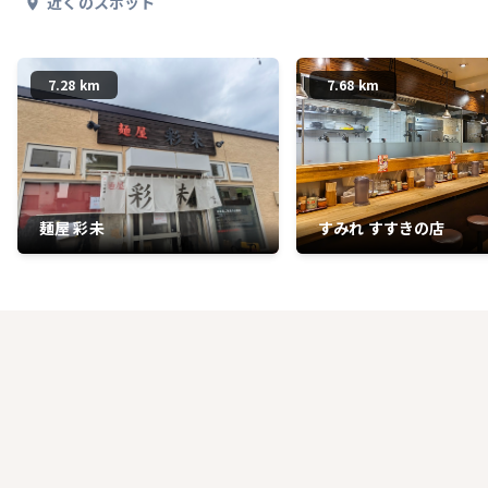
近くのスポット
7.28 km
7.68 km
麺屋 彩未
すみれ すすきの店