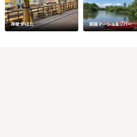
岸壁 炉ばた
釧路マーシュ&リバー