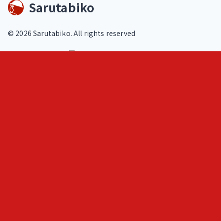
Sarutabiko
©
2026
Sarutabiko. All rights reserved
footer.service
Overview
Features
Blog
Loki
ヒトメモ（人記録）
フェルミ推定問題練習
AIと作る問題集