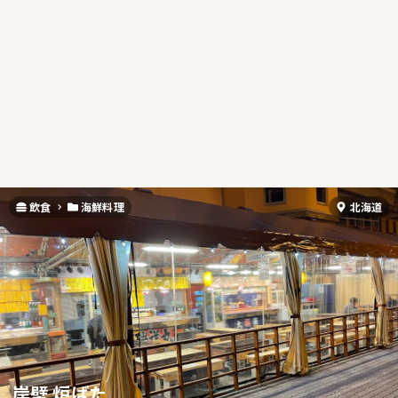
飲食
海鮮料理
北海道
岸壁 炉ばた