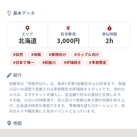
基本データ
エリア
目安費用
滞在時間
北海道
3,000円
2h
#
自然
#
体験
#
家族向け
#
カップル向け
#
日本で唯一
#
釧路川
#
炉端焼き
#
季節限定
紹介
釧路市の「岸壁炉ばた」は、毎年5月第3金曜日から10月末まで、釧路
川沿いの岸壁で営業される季節限定の炉端焼きスポットです。 訪れた
人々は、まずチケットを購入し、各店舗で好みの食材と交換します。
その後、川沿いの特設席で、自ら炭火で新鮮な魚介類や肉類を焼き上
げ、北海道の味覚を堪能できます。 幣舞橋を望むロケーションで、地
元の人々や観光客に人気のイベントとなっています。
地図