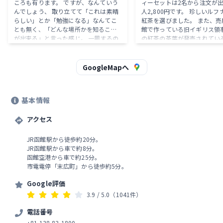
ころも有ります。 ですが、なんていう
ィーセットは2名から注文が出
んでしょう、 取り立てて「これは素晴
人2,800円です。 珍しいル
らしい」とか「勉強になる」なんてこ
紅茶を選びました。 また、売
とも無く、「どんな場所かを知ること
館で作っている旧イギリス領
が出来る」と言った感じ。 一周するの
の紅茶の茶葉が発売されてい
にもさほど時間は必要としませんの
土産にもとてもおすすめです
で、興味のある方はどうぞってとこで
しょうか。
GoogleMapへ
基本情報
アクセス
JR函館駅から徒歩約20分。
JR函館駅から車で約8分。
函館空港から車で約25分。
市電電停「末広町」から徒歩約5分。
Google評価
3.9
/ 5.0
（1041件）
電話番号
+81 138-83-1800