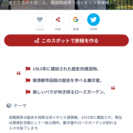
「歴史の息吹を感じる、異国情緒漂う旧イギリス領事館」
共有
検索
X共有
リスト
このスポットで旅程を作る
1913年に建設された歴史的建造物。
開港都市函館の歴史を学べる展示室。
美しいバラが咲き誇るローズガーデン。
テーマ
函館開港の歴史を物語る旧イギリス領事館。1913年に建設され、現在
は開港記念館として一般公開中。展示室やローズガーデンが訪れる
人々を魅了します。