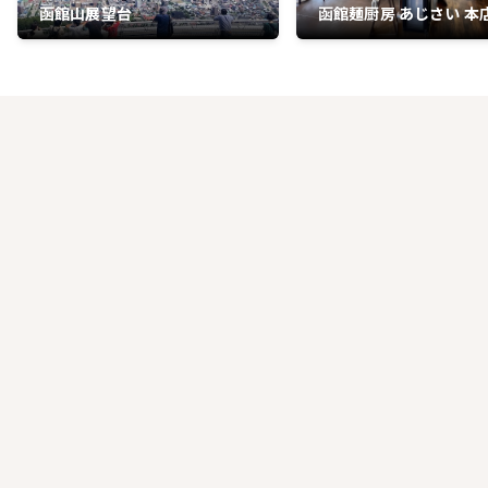
函館山展望台
函館麺厨房 あじさい 本