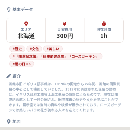
基本データ
エリア
目安費用
滞在時間
北海道
300円
1h
#
歴史
#
文化
#
美しい
#
「開港記念館」「歴史的建造物」「ローズガーデン」
#
雨の日OK
紹介
函館市旧イギリス領事館は、1859年の開港から75年間、函館の国際貿
易の中心として機能していました。1913年に再建された現在の建物
は、イギリス政府工務省上海工事局の設計によるものです。現在は開
港記念館として一般公開され、開港都市の歴史や文化を学ぶことがで
きます。展示室では当時の資料や映像が展示されており、ローズガーデ
ンでは美しいバラの花が訪れる人々を迎えてくれます。
地図