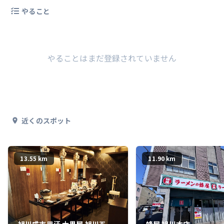
やること
やることはまだ登録されていません
近くのスポット
13.55 km
11.90 km
旭川成吉思汗 大黒屋 旭川五丁
蜂屋 旭川本店