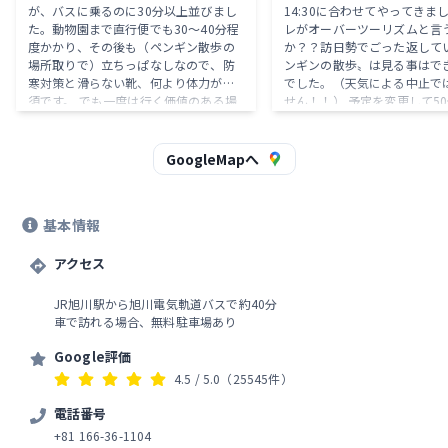
が、バスに乗るのに30分以上並びまし
14:30に合わせてやってきまし
た。動物園まで直行便でも30〜40分程
レがオーバーツーリズムと言
度かかり、その後も（ペンギン散歩の
か？？訪日勢でごった返して
場所取りで）立ちっぱなしなので、防
ンギンの散歩〟は見る事はで
寒対策と滑らない靴、何より体力が必
でした。（天気による中止で
須です。 でも一度は行く価値のある場
せん！！） 予定を変更して5
所だと思います。
内回る事（ペンギンの散歩中
物は若干空いています）に、
シ→オオカミ→マヌルネコ→
GoogleMapへ
パンダ→ホッキョクグマ→散
ったペンギン→バス停（人、
バスの時刻表気にせず、時間
基本情報
く出発）鮨詰め状態〜座れな
駅まで距離があるので相当疲
アクセス
😓 混雑が苦手な方は空いて
調べてから訪問した方が良さ
す。 【2025/1吉日】
JR旭川駅から旭川電気軌道バスで約40分
車で訪れる場合、無料駐車場あり
Google評価
4.5
/ 5.0
（25545件）
電話番号
+81 166-36-1104