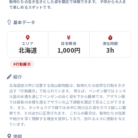
動物たちの生き生きとした姿を間近で体験できます。 子供から大人ま
で楽しめるスポットです。
基本データ
エリア
目安費用
滞在時間
北海道
1,000円
3h
#
行動展示
紹介
北海道旭川市に位置する旭山動物園は、動物たちの自然な行動を引き
出す「行動展示」で知られています。 例えば、ペンギン館ではトンネ
ル型の水槽を通じてペンギンの泳ぐ姿を下から観察でき、アザラシ館
では縦長の水槽を通るアザラシの上下運動を間近で見ることができま
す。 また、ホッキョクグマ館では水中に飛び込む姿をガラス越しに観
察でき、その迫力に圧倒されます。 これらの展示は、動物たちの生態
や魅力を深く理解する機会を提供しており、訪れる人々に感動を与え
ています。
地図