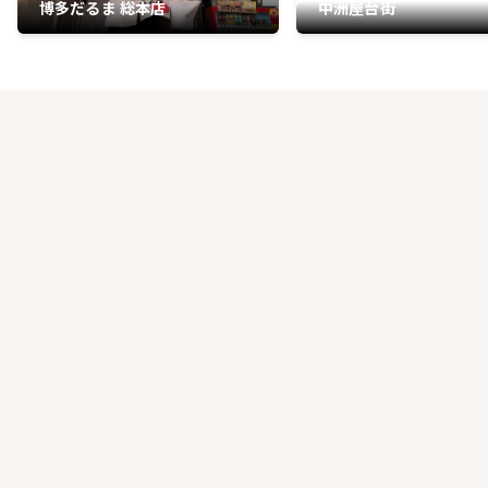
博多だるま 総本店
中洲屋台街