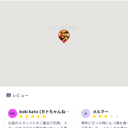
もつ鍋の元祖 楽天地 福岡 天神 総本店
レビュー
koki kato (カトちゃんね
メルクー
KK
メ
る)
お店のスタッフとのご飯会で利用。ス
博多に行った時にもつ鍋を食
タッフの子がモツ鍋が食べたいって事
て来ました。 こちらのお店は