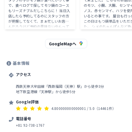
で、食べログで探してモツ鍋のコース
のモツ、小腸、大腸、センマ
もリーズナブルだしこちらに！ 当日入
ノス、赤センマイ、ハツを使
店したら予約してるのにスタッフの方
いるとの事です。 屋台も行ったので、
が把握してなくて、まぁ忙しいお店な
この日はもつ鍋単品をいただ
んだろうけど予約の意味ないやんって
た。 シメのちゃんぽんなど色
思いました笑 嫌な予感して入ったら案
いる満足コースも有ります。 もつ鍋単
内されたのはめっちゃ狭い席。(人数7
品コース 1480円×2人前 
名だったんだけど隣の人と肘当たるレ
のオリジナルスープで、野菜
GoogleMapへ
ベルで狭い笑) 届いたお鍋も7人でひと
甘味が加わり美味しかったです
つで、まぁサイズは確かに大きかった
8種類のうまみスパイスを加
から量的には足りるけど多分サイズ感
して食べられます。 わさび、
基本情報
間違っててめっちゃ溢れてた笑 味はめ
椒、明太子、チーズ、こしょ
っちゃ美味しかったけど、まぁなんせ
タイマヨ、パクチー、黒胡椒
サービスは全然(まぁそれ求める価格帯
アクセス
す。 〒810-0021 福岡県福岡市中央区
でも無いんだろうけど)。なんで、コス
今泉１丁目１９−１８ 楽天地
パ重視の人にはおすすめです！ちゃん
電話 092-738-1767 営業
西鉄天神大牟田線「西鉄福岡（天神）駅」から徒歩3分
とした所でご飯食べたいなって思って
～日曜日 17時00分～0時00
地下鉄空港線「天神駅」から徒歩5分
る人にはあんまりです！
は異なる場合がございます。
Google評価
4.800000000000001
/ 5.0
（14461件）
電話番号
+81 92-738-1767