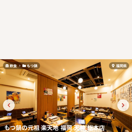
飲食
もつ鍋
福岡県
もつ鍋の元祖 楽天地 福岡 天神 総本店