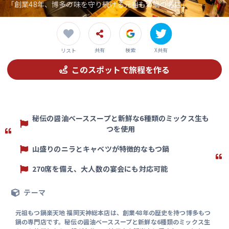
「創業48年、博多の味を守り続ける元祖もつ鍋の名店」
共有
検索
X共有
リスト
このスポットで旅程を作る
秘伝の醤油ベーススープと新鮮な6種類のミックス生も
つを使用
山盛りのニラとキャベツが特徴的なもつ鍋
270席を備え、大人数の宴会にも対応可能
テーマ
元祖もつ鍋楽天地 福岡天神総本店は、創業48年の歴史を持つ博多もつ
鍋の専門店です。秘伝の醤油ベーススープと新鮮な6種類のミックス生