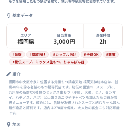
もつを使用したもつ鍋が名物で、地元客や観光客に愛されています。
基本データ
エリア
目安費用
滞在時間
福岡県
3,000円
2h
#
体験
#
家族向け
#
カップル向け
#
子供OK
#
散策
#
秘伝スープ、ミックス生もつ、ちゃんぽん麺
紹介
福岡市中央区今泉に位置する元祖もつ鍋楽天地 福岡天神総本店は、創
業48年を誇る老舗のもつ鍋専門店です。秘伝の醤油ベーススープに、
九州産の新鮮な6種類のミックス生もつ（小腸、大腸、ミノ、センマ
イ、ハチノス、ハツ）と山盛りのニラやキャベツを加えたもつ鍋が看
板メニューです。締めには、旨味が凝縮されたスープと絡むちゃんぽん
麺が絶品と評判です。店内は270席を備え、大人数の宴会にも対応可能
です。
地図