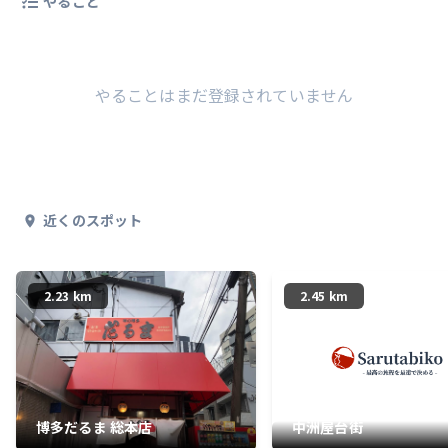
やること
ー、ニンニクが効いたワンタン、トロ
トロの黄身が美味い煮玉子、シャキシ
ャキのネギの組み合わせもよく、この
ラーメンにはバツグンにコショーが合
います。 別皿で辛子高菜を追加しまし
やることはまだ登録されていません
たが、これまたしっかり辛いんですが
辛過ぎなくて漬物としても美味いもん
で、ラーメンにも合うけどチャーハン
にもめっちゃ合います。 半チャーハン
は刻みチャーシューがめちゃくちゃ入
っててのしっとりパラリ、昔ながらの
焼き飯感があってこれまた美味し。 唐
近くのスポット
揚げもタコの唐揚げと同じザクザクで
スパイシーな衣、中はジューシーでバ
リうま！ 麺を完食して替玉を普通麺で
追加注文。 少しラータレを足して、そ
2.23 km
2.45 km
のまま食べても美味いけど紅ショウ
ガ、ゴマ、コショー、そして辛子高菜
を投入して啜り上げるのが至福！ 脳内
麻薬めっちゃ出てました(^-^) 24時間営
業で居酒屋メニューも充実している老
舗ラーメンチェーンの中でも異色のお
店。 機会があればぜひお試し下さい(^-
^) #長浜ナンバーワン #長浜店 #長
博多だるま 総本店
中洲屋台街
浜 #長浜ラーメン #豚骨ラーメン