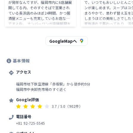
が発祥なんですが、福岡市内に6店舗展
で、いつでもおいしいとんこ
開してる内、そのすぐそばで営業され
ンが楽しめます。スープはコ
ている長浜店のみほぼ24時間、かつ居
まろやかで、思わず替え玉を
酒屋メニューも充実しているお店なん
しまうほどの美味しさでした
ですよね。 ナンバーワンが店舗展開を
家族連れで賑わっており、活
始めた最初のお店が祇園店ということ
れた雰囲気も魅力的です。こ
もあって私は祇園店贔屓なところがあ
いしいラーメンなら毎日でも
るんですが、他のナンバーワンと違っ
なります。夜遅くでも早朝で
GoogleMapへ
て24時間営業でメニューも豊富っての
と立ち寄れる便利さも嬉しい
は相当に魅力的ということで2025年最
ト。とんこつラーメン好きに
初に訪問しました。 ちょっと離れた複
れてほしいお店です！
基本情報
合施設に車を停めて(後で買い物すると
駐車料金が1時間無料)、港長浜の交差
点渡って角にあるお店の前に。 満席だ
アクセス
ったのでしばし待って店内に入るとカ
ウンター席とテーブル席があり20席く
福岡市地下鉄空港線「赤坂駅」から徒歩約9分
らいありそう。 入口手前のテーブル席
福岡市中央卸売市場のすぐ近く
にご案内頂き、早速メニューを拝見。
ちなみに訪問時年末年始期間だった
Google評価
為、年末年始特別メニューということ
3.7
/ 5.0
（902件）
で牛タンステーキなど時間かかりそう
なメニューは外されてました。 まずは
電話番号
おでん4点(大根、厚揚げ、玉子、糸こ
+81 92-725-5545
んにゃく)、出汁が効いてて美味い(^-^)
牛すじ煮込みも牛すじが柔らかくてト