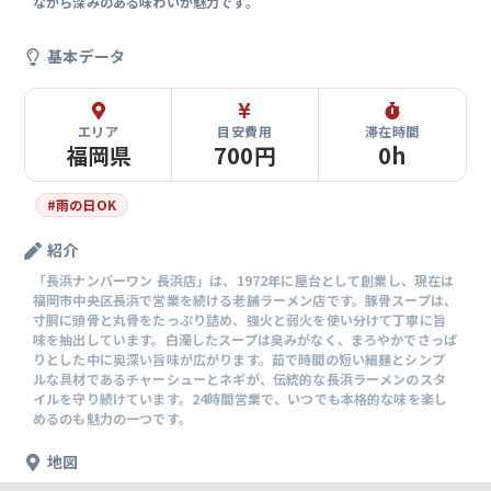
ながら深みのある味わいが魅力です。
基本データ
エリア
目安費用
滞在時間
福岡県
700円
0h
#
雨の日OK
紹介
「長浜ナンバーワン 長浜店」は、1972年に屋台として創業し、現在は
福岡市中央区長浜で営業を続ける老舗ラーメン店です。豚骨スープは、
寸胴に頭骨と丸骨をたっぷり詰め、強火と弱火を使い分けて丁寧に旨
味を抽出しています。白濁したスープは臭みがなく、まろやかでさっぱ
りとした中に奥深い旨味が広がります。茹で時間の短い細麺とシンプ
ルな具材であるチャーシューとネギが、伝統的な長浜ラーメンのスタ
イルを守り続けています。24時間営業で、いつでも本格的な味を楽し
めるのも魅力の一つです。
地図