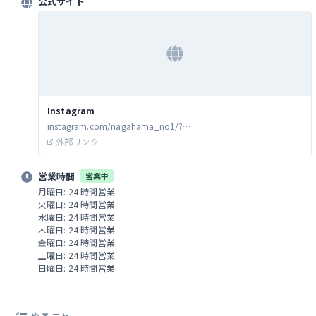
公式サイト
ロトロ、味もしっかりめでご飯にもお
酒にも合います。 タコ唐揚げは衣がザ
クザクしててちょっとスパイシー、タ
コの鮮度が良くてめちゃくちゃ美味
い！ 餃子はザクザク野菜の食感が良く
てこれもまた旨し。 長浜ナンバーワン
は餃子も含めて手作りにこだわってる
のもあってどれ食べても美味いんです
よね～。 そしてワンタンメン煮玉子ト
Instagram
ッピングと唐揚げセット(好きなラーメ
instagram.com/nagahama_no1/?
ンに唐揚げ二個追加)、半チャーハンを
utm_source=google&utm_medium=organic&utm_campaign=g
外部リンク
注文。 麺の硬さはいつも通り普通で
bp_26372837463827362837
す。 ラーメン着丼。 長浜ナンバーワン
はしっかり炊き込んで臭みは無いのに
営業時間
営業中
とろみとコクがある美味い豚骨スープ
月曜日: 24 時間営業
に細麺の組み合わせ、具材はネギとチ
火曜日: 24 時間営業
ャーシューのみでシンプルですが毎日
水曜日: 24 時間営業
でも食べられそうなのにしっかりした
木曜日: 24 時間営業
豚骨スープという相反しそうな要素を
金曜日: 24 時間営業
絶妙なバランスで実現させてて、まろ
土曜日: 24 時間営業
やかでコクがありとろみがあるのに後
日曜日: 24 時間営業
味としてはスッキリ感もあるんです。
そこにトリオ製麺の細麺、これがまた
コシがあって美味い！ 臭みがなくて肉
厚、でも柔らかくて美味いチャーシュ