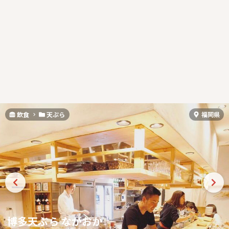
飲食
天ぷら
福岡県
博多天ぷら ながおか