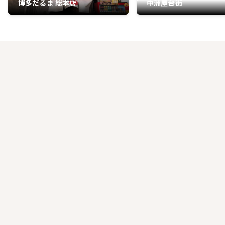
博多だるま 総本店
中洲屋台街