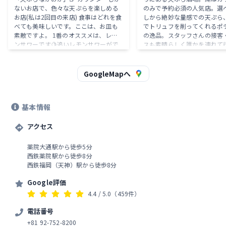
ないお店で、色々な天ぷらを楽しめる
のみで予約必須の人気店。選
お店(私は2回目の来店) 食事はどれを食
しから絶妙な量感での天ぷら
べても美味しいです。ここは、お皿も
でトリュフを削ってくれるポ
素敵ですよ。 1番のオススメは、レモ
の逸品。スタッフさんの接客
ンサワーです🍋追いレモンサワーがで
スも素晴らしく誰かを連れて
きて、ついつい飲みすぎてしまうほど
なるお店でした！
飲みやすいです。
GoogleMapへ
基本情報
アクセス
薬院大通駅から徒歩5分
西鉄薬院駅から徒歩8分
西鉄福岡（天神）駅から徒歩8分
Google評価
4.4
/ 5.0
（459件）
電話番号
+81 92-752-8200