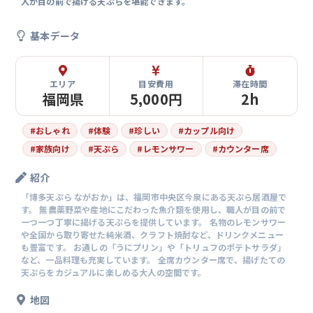
人が目の前で揚げる天ぷらを堪能できます。
基本データ
エリア
目安費用
滞在時間
福岡県
5,000円
2h
#
おしゃれ
#
体験
#
珍しい
#
カップル向け
#
家族向け
#
天ぷら
#
レモンサワー
#
カウンター席
紹介
「博多天ぷら ながおか」は、福岡市中央区今泉にある天ぷら居酒屋で
す。 無農薬野菜や産地にこだわった魚介類を使用し、職人が目の前で
一つ一つ丁寧に揚げる天ぷらを提供しています。 名物のレモンサワー
や全国から取り寄せた純米酒、クラフト焼酎など、ドリンクメニュー
も豊富です。 お通しの「うにプリン」や「トリュフのポテトサラダ」
など、一品料理も充実しています。 全席カウンター席で、揚げたての
天ぷらをカジュアルに楽しめる大人の空間です。
地図