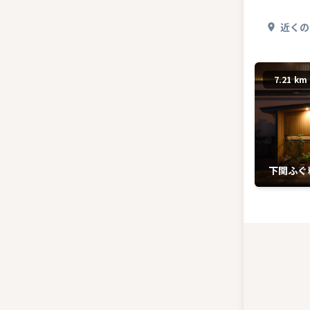
近くの
7.21 km
下関ふぐ