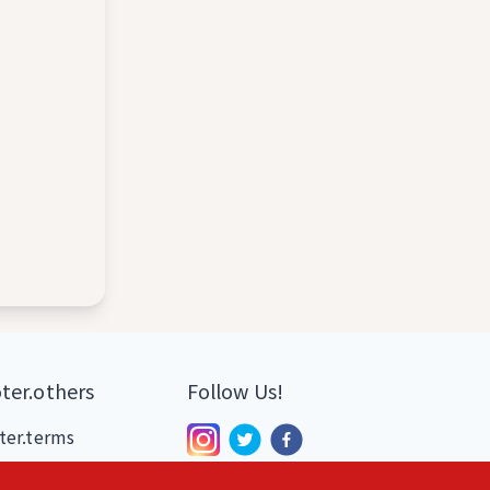
ter.others
Follow Us!
ter.terms
ter.privacy