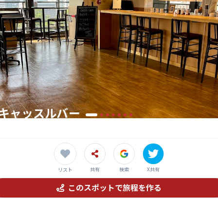
 キャッスルバー
わう特別な一杯、夜の小倉城で非日常体験
共有
検索
X共有
リスト
このスポットで旅程を作る