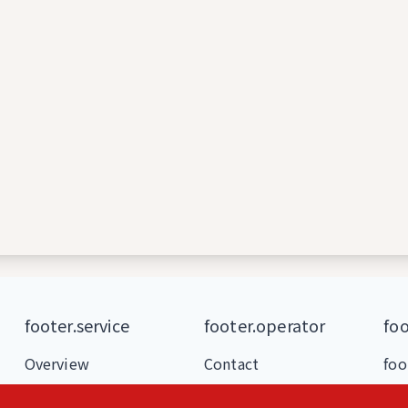
footer.service
footer.operator
foo
Overview
Contact
foo
Features
foo