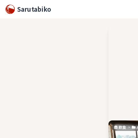
Sarutabiko
飲食