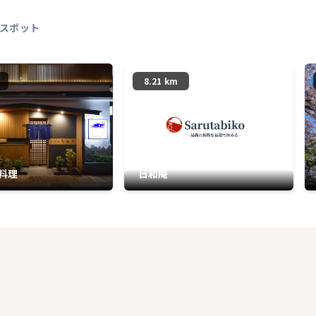
スポット
8.21 km
料理
日和庵