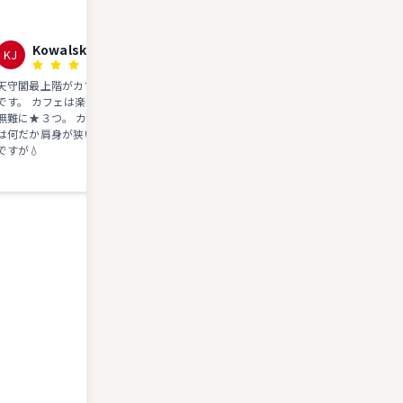
Kowalski Jan
えんどん
KJ
え
天守閣最上階がカフェだなんて、斬新
まさかお城の天守でコーヒーが飲め
です。 カフェは楽しんでいないので、
なんて あまりにも素晴らしいアイ
無難に★３つ。 カフェを利用しない人
は何だか肩身が狭いと感じてしまうの
ですが💧