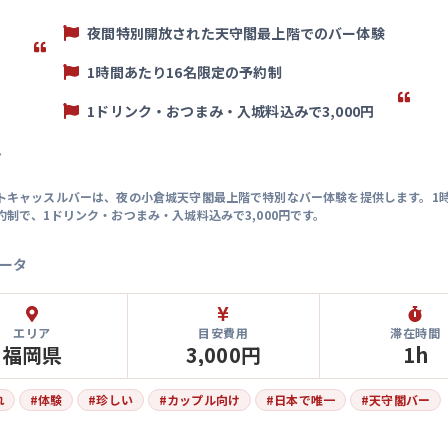
夜間特別開放された天守閣最上階でのバー体験
1時間あたり16名限定の予約制
1ドリンク・おつまみ・入城料込みで3,000円
マ
トキャッスルバーは、夜の小倉城天守閣最上階で特別なバー体験を提供します。1時
約制で、1ドリンク・おつまみ・入城料込みで3,000円です。
ータ
エリア
目安費用
滞在時間
福岡県
3,000円
1h
れ
#
体験
#
珍しい
#
カップル向け
#
日本で唯一
#
天守閣バー