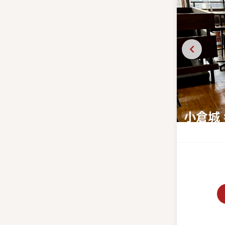
小倉城
天守閣で味