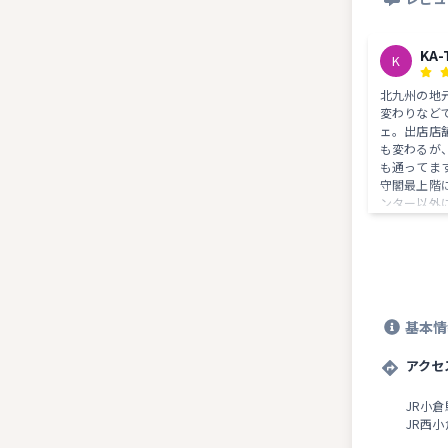
KA-
K
北九州の地
変わりなど
ェ。出店店
も変わるが
も通ってます。 日本のお城で
守閣最上階
ンター以外
クス出来る
較的人が少
ペース的に仕事
内にカフェ
守閣最上階
のが素晴らしい。 基本
基本情
定）なので
て欲しい。
アクセ
JR小
JR西