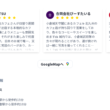
TSU
合同会社びーすたいる
合
元カフェさんが日替り週間
小倉城天守閣にあるカフェ☕️ 北九州の
で出店する本格的なカフ
カフェ店が持ち回りで営業をしてお
舗によりメニューも雰囲気
り、色々なコーヒーやスイーツを楽し
、それがまた楽しみで何度
めます🍰 城内では、小倉城武将隊の
唯一、天
方々が現れることがあり、運が良けれ
に常設のバーがあり、カウ
ば一緒に写真を撮ってくれること
にテーブルもあり、リラッ
も！？📸 北九州市に来られた際は、ぜ
。平日（特に雨の時）は比
ひ寄っていただきたいスポットです♪
ないので、コワーキングス
もしてます。 観光施設
GoogleMapへ
があるところは多いが、天
は唯一で、しかも美味しい
毎日営業（予
報
、観光ついでにぜひ体験し
ス
倉駅から徒歩約15分
小倉駅から徒歩約10分