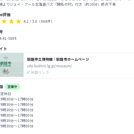
乗場よりジェイ・アール北海道バス「開拓の村」行き（約20分）終点下車
le評価
4.2
/ 5.0
（668件）
号
4-41-5809
イト
釧路市立博物館｜釧路市ホームページ
city.kushiro.lg.jp/museum/
外部リンク
間
営業中
 定休日
 9時30分～17時00分
 9時30分～17時00分
 9時30分～17時00分
 9時30分～17時00分
 9時30分～17時00分
 9時30分～17時00分