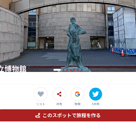
立博物館
の歴史を体感できる野外博物館
共有
検索
X共有
リスト
このスポットで旅程を作る