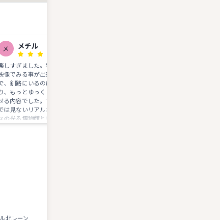
メチル
北海堂
メ
北
楽しすぎました。特に、釧路の良さを
アンモナイトや野生動物、釧路の歴
映像でみる事が出来るやつは魅力的
も学べて、充実の展示でした！ 見
で、釧路にいるのに釧路に行きたくな
のある展示と説明も文字と映像、両
り、もっとゆっくり観光したいと思わ
ある所もあり、1度訪れて損はない
せる内容でした。サカナの模型？も他
います！
では見ないリアルさで、全体的にセン
スの光る博物館というイメージです。
展示物も、中々のボリュームで、本気
出して見たら数時間はかかりそうで
す。
ル北レーン