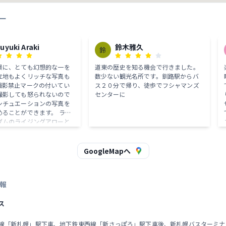
ー
uyuki Araki
鈴木雅久
鈴
景に、とても幻想的な一を
道東の歴史を知る機会で行きました。
立地もよくリッチな写真も
数少ない観光名所です。釧路駅からバ
撮影禁止マークの付いてい
ス２０分で帰り、徒歩でフシャマンズ
撮影しても怒られないので
センターに
シチュエーションの写真を
ることができます。 ライ
ダムのライジングアローと
きな音を立てない限り、多
たちが騒いでも怒られませ
小さなお子さんを連れてき
GoogleMapへ
な写真撮影に挑むという使
ます。デジタルカメラやス
の撮影の練習には最適な空
報
さ 天皇 = 日 = ○
 日本国
ス
願います。
歳線「新札幌」駅下車、地下鉄東西線「新さっぽろ」駅下車後、新札幌バスターミナ