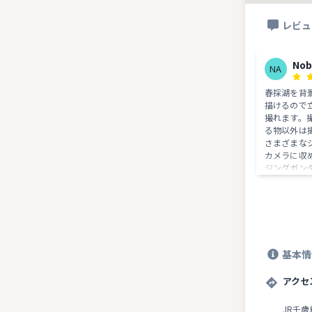
レビュ
Nob
NA
春採湖を背
描けるので
撮れます。
る物以外は
さまざまな
カメラに収め
ジングガン
かやって大
少、子ども
ん。乳児や
て、幻想的
い方もあり
マートホン
基本情
間です。 伊勢神宮の歴史と格式 書道の
極意 一を止める正し
書道 = 本 = □ 天皇と書道の国 =
アクセ
🇯🇵 一 = 誠実 公共では 誠実に書道の
姿勢を保ち
JR千