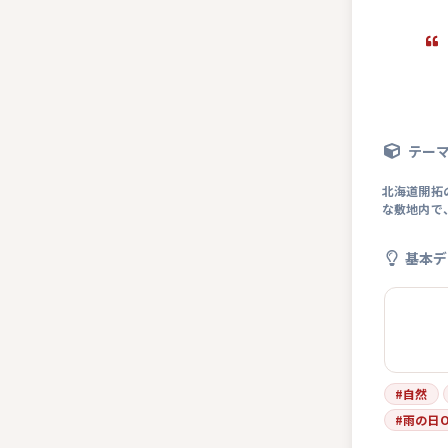
テー
北海道開拓
な敷地内で
基本デ
#
自然
#
雨の日O