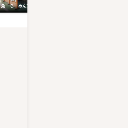
魚一 らーめん工房
ラーメン まるひら