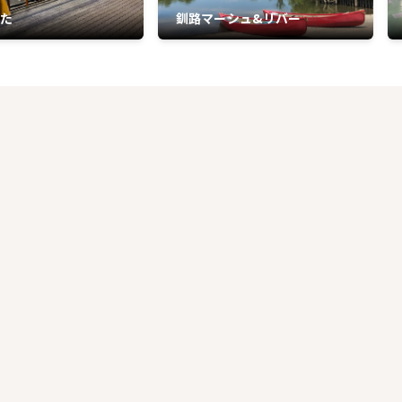
ばた
釧路マーシュ&リバー