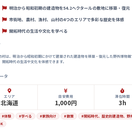
明治から昭和初期の建造物を54.2ヘクタールの敷地に移築・復元
市街地、農村、漁村、山村の4つのエリアで多彩な歴史を体感
開拓時代の生活や文化を学べる
マ
の村は、明治から昭和初期にかけて建築された建造物を移築・復元した野外博物館
、開拓時代の生活や文化を体感できます。
ータ
エリア
目安費用
滞在時間
北海道
1,000円
3h
#
体験
#
学べる
#
家族向け
#
散策
#
開拓時代、歴史的建造物、野
K