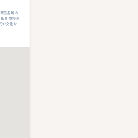
北海道各地の
、旧札幌停車
式や文化を