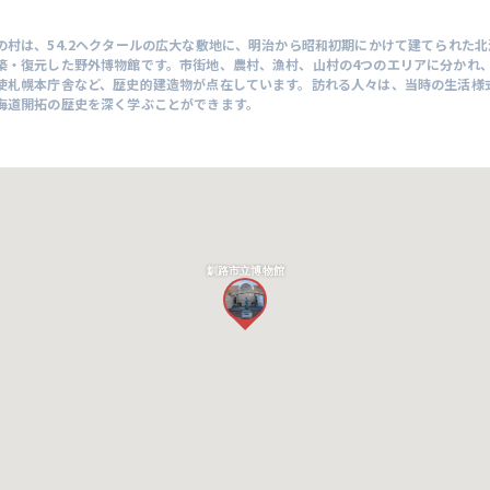
の村は、54.2ヘクタールの広大な敷地に、明治から昭和初期にかけて建てられた
築・復元した野外博物館です。市街地、農村、漁村、山村の4つのエリアに分かれ
使札幌本庁舎など、歴史的建造物が点在しています。訪れる人々は、当時の生活様
海道開拓の歴史を深く学ぶことができます。
釧路市立博物館