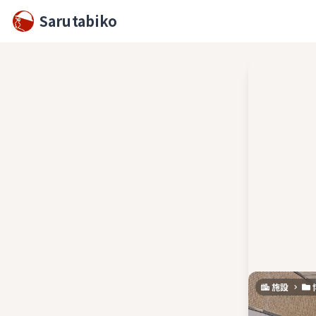
Sarutabiko
施設