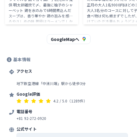
供 明太卵雑炊で〆、最後に柚子のシャ
正月の大人1名9000円ほどの
ーベット 鶏を水のみで6時間煮込んだ
大人3名分のコースに対して子
スープは、香り華やか 鶏の旨みを感じ
食べ物は何も頼まずでしたが
るやさしめの味 普段はラーメンでしか
けていただき量もちょうどよ
鶏出汁を摂取していないので不思議な
素晴らしかったので心から満
感じがした 水炊きの具材は、ムネ肉、
とができました。 また福岡に
骨付きぶつ切り肉、もも肉がひとつず
があればお伺いいたします。
GoogleMapへ
つ 砂肝を練り込んだ、コリコリ食感が
残るつみれ 野菜 そのままでも食べられ
るが、柚子胡椒やポン酢をかけて食べ
基本情報
るとなお良い 砂肝の食感が強く、かな
り美味しいつみれ 雑炊も鶏の旨みを感
じる 水炊き以外もどれも完成度が高い
アクセス
値段はこれくらいが相場？ ややコスパ
が悪い気もする 強いて言うなら肉をも
地下鉄空港線「中洲川端」駅から徒歩3分
う一切れずつ食べたい 接客も温かめ
Google評価
4.2
/ 5.0
（1289件）
電話番号
+81 92-272-0920
公式サイト