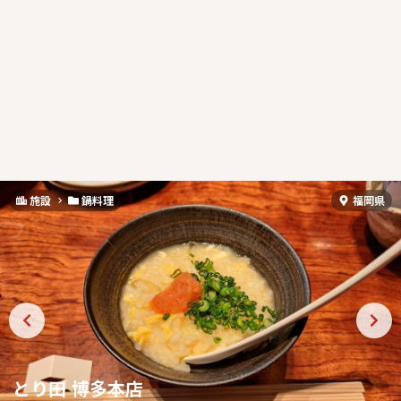
施設
鍋料理
福岡県
とり田 博多本店