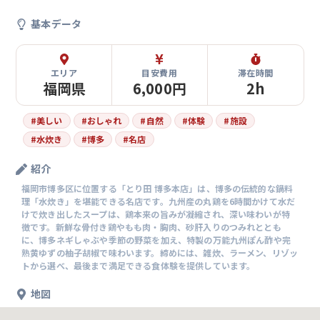
基本データ
エリア
目安費用
滞在時間
福岡県
6,000円
2h
#
美しい
#
おしゃれ
#
自然
#
体験
#
施設
#
水炊き
#
博多
#
名店
紹介
福岡市博多区に位置する「とり田 博多本店」は、博多の伝統的な鍋料
理「水炊き」を堪能できる名店です。九州産の丸鶏を6時間かけて水だ
けで炊き出したスープは、鶏本来の旨みが凝縮され、深い味わいが特
徴です。新鮮な骨付き鶏やもも肉・胸肉、砂肝入りのつみれととも
に、博多ネギしゃぶや季節の野菜を加え、特製の万能九州ぽん酢や完
熟黄ゆずの柚子胡椒で味わいます。締めには、雑炊、ラーメン、リゾッ
トから選べ、最後まで満足できる食体験を提供しています。
地図