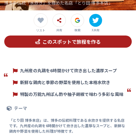
博多の伝統「水炊き」を極めた名店「とり田 博多本店」
共有
検索
X共有
リスト
このスポットで旅程を作る
九州産の丸鶏を6時間かけて炊き出した濃厚スープ
新鮮な鶏肉と季節の野菜を使用した本格水炊き
特製の万能九州ぽん酢や柚子胡椒で味わう多彩な風味
テーマ
「とり田 博多本店」は、博多の伝統料理である水炊きを提供する名店
です。九州産の丸鶏を6時間かけて炊き出した濃厚なスープと、新鮮な
鶏肉や野菜を使用した料理が特徴です。