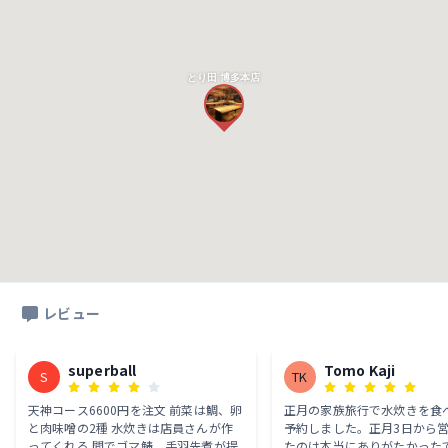
とり田 博多本店
レビュー
superball
Tomo Kaji
S
TK
天神コース6600円を注文 前菜は鯛、卵
正月の家族旅行で水炊きを食
と肉味噌の2種 水炊きは店員さんが作
予約しました。正月3日から
ってくれる 間でゴマ鯖、手羽先煮が提
たのは本当にありがたかったで