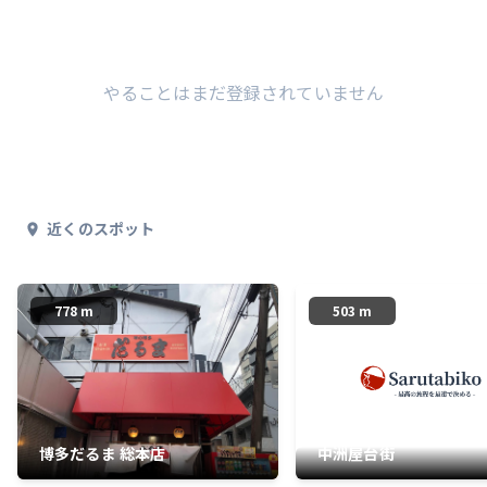
やることはまだ登録されていません
近くのスポット
778 m
503 m
博多だるま 総本店
中洲屋台街