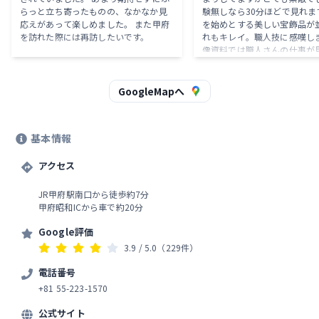
らっと立ち寄ったものの、なかなか見
験無しなら30分ほどで見れます。
応えがあって楽しめました。 また甲府
を始めとする美しい宝飾品が
を訪れた際には再訪したいです。
れもキレイ。職人技に感嘆します
像資料では職人さんの仕事が
問前より見識が深まりました
作り手を知れるのが良い。 な
房併設で実際の職人さんの作
GoogleMapへ
れるのも素晴らしい。 地元の
意を持つ展示になってると思
体験は「石の磨き体験」等い
基本情報
ります。どれも小学生以上か
能でした。 体験の最新情報は
アクセス
グラムからも確認可能だそうで
回未就学児が石に興味を持ち
たが,次回は体験のために再
JR甲府駅南口から徒歩約7分
りました。 最後に。外観はまるで宝飾
甲府昭和ICから車で約20分
品ショップのようで看板も落
デザインです。本当にココ？
Google評価
と驚きました。 県庁防災新館
3.9
/ 5.0
（229件）
車場利用。 駅南側からも徒歩
能な距離です。 開館は17:30
電話番号
ョップの販売は17:00まで。
+81 55-223-1570
の実演は16:30まで。 ※訪問時
8月※
公式サイト